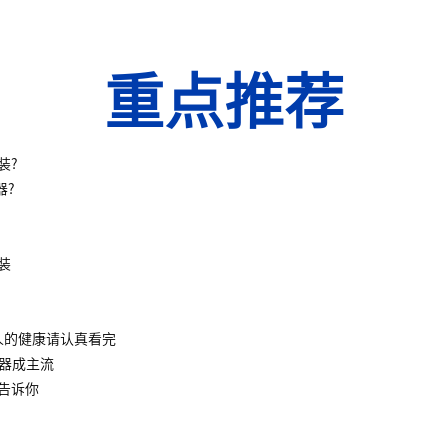
重点推荐
装?
器?
装
人的健康请认真看完
水器成主流
告诉你