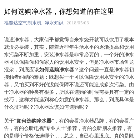
如何选购净水器，你想知道的在这里!
福能达空气制水机
净水知识
2018/05/03
说道净水器，大家似乎都觉得自来水烧开就可以饮用了根本
就没必要装，其实，随着近些年生活水平的逐渐提高和饮用
水污染不断加重，安装净水器是非常必要的，一个好的净水
器可以保障你和你家人的饮用水安全，但是净水器市场鱼龙
混杂，到底应该
如何选购净水器
？这个问题一直是净水器初
接触者纠结的难题：既想买一个可以保障饮用水安全的净水
器，又怕买到不好的没能保障不说还可能造成多次污染。由
于净水器的种类有很多，所以在选购的时候需要具有一定的
技巧，这样才能选到称心如意的净水器。那么，到底具体是
什么技巧呢？净水器应该如何选购呢？
关于
“如何选购净水器”
，有的会看净水器品牌，有的会看广
告，有的会听电视“专业人士”推荐，有的会听朋友推荐，有
的是哪个价格低选哪个……总之，自己心里没底。真的是除