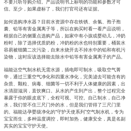
不要只听导购介绍。产品说明书上标明的功能和参数才可
信。至少，如果虚标了，我们打官司还有证据。
如何选购净水器？目前水资源中存在铁锈、余氯、孢子孢
囊、铅等有害金属离子等，所以在购买时看一看产品说明，
根据自己的侧重点选购产品，如家中有小孩或婴幼儿，冲奶
粉时，除了选择优质奶粉，冲奶粉的水也特别重要，桶装水
容易被细菌二次污染，自来水烧开去不掉水中的铅和有机污
染物，这时应该选择能去除水中铅等有害金属离子的产品。
福能达空气制水机无需水源，插电即可制水，吸取空气菁
华，通过三重空气净化和四重水净化，完美滤去可能含有的
杂质、颗粒、病毒、细菌等一切不利于人体健康的因素，出
水清甜滋润，直饮爽口。从水的产生到产出，整个过程完全
暴露于你的眼皮底下，全程可视、可控。自己制水，自己净
水，我们管不住三尺门外的水，但是我们管得了三尺门里
的。福能达孕婴级净化的“守护天使系列”空气制水机，专为
宝宝而生，多种温度调控，即时加热，健康安全，真是名副
其实的宝宝守护天使。