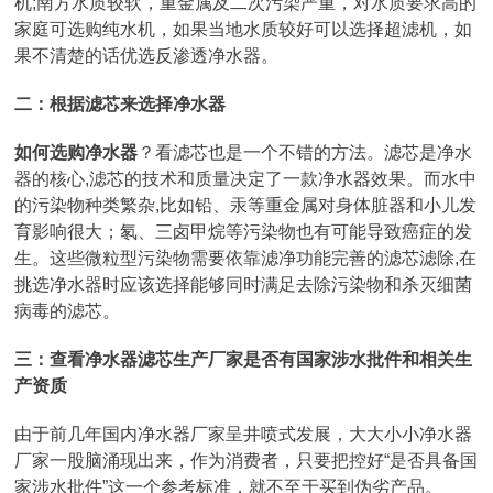
机;南方水质较软，重金属及二次污染严重，对水质要求高的
家庭可选购纯水机，如果当地水质较好可以选择超滤机，如
果不清楚的话优选反渗透净水器。
二：根据滤芯来选择净水器
如何选购净水器
？看滤芯也是一个不错的方法。滤芯是净水
器的核心,滤芯的技术和质量决定了一款净水器效果。而水中
的污染物种类繁杂,比如铅、汞等重金属对身体脏器和小儿发
育影响很大；氡、三卤甲烷等污染物也有可能导致癌症的发
生。这些微粒型污染物需要依靠滤净功能完善的滤芯滤除,在
挑选净水器时应该选择能够同时满足去除污染物和杀灭细菌
病毒的滤芯。
三：查看净水器滤芯生产厂家是否有国家涉水批件和相关生
产资质
由于前几年国内净水器厂家呈井喷式发展，大大小小净水器
厂家一股脑涌现出来，作为消费者，只要把控好“是否具备国
家涉水批件”这一个参考标准，就不至于买到伪劣产品。