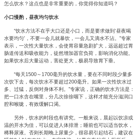
怎么饮水？这点也是非常重要的，你觉得你知道吗？
小口慢酌，昼夜均匀饮水
“饮水方法不在乎大口还是小口，而是要求做到‘昼夜喝
水要均匀’，不要一会儿就暴饮，一会儿又滴水不沾。”专家
表示，一次性大量饮水，会使胃容量急剧扩大，远远超过胃
肠道传送和吸收能力，徒然增加器官负荷，影响消化功能。
如果饮水后大量运动，害处更大，极易导致胃下垂。
“每天1500～1700毫升的饮水量，要在不同时段少量多
次饮下去，每次饮水不要超过200毫升。如果一次性饮水过
多、过猛，反倒对身体不利。”专家说，正确的饮水方法是：
把一口水含在嘴里，分几次徐徐咽下，这样才能充分滋润口
腔和喉咙，有效缓解口渴。
另外，饮水的时段也有讲究。一般来说，晨起以饮凉或
温的开水为佳，可以促进人体排泄；睡前也可以适当饮水，
稀释尿液。否则长期晚上尿量少，很容易引起结石，建议在