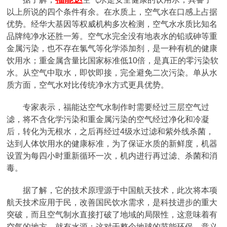
以上所说的四个条件有余。在水质上，空气水在口感上占据
优势。经华大基因等权威机构多次检测，空气水水质比知名
品牌纯净水还胜一筹。空气水完全没有地表水的铅或砷等重
金属污染，也不存在氯气等化学添加剂，是一种有机的健康
饮用水；重金属含量比国家标准低10倍，是真正的零污染软
水。从空气中取水，即饮即接，完全避免二次污染。单从水
质方面，空气水对比传统净水方式更具优势。
专家表示，福能达空气水制作时需要经过三层空气过
滤，将不含化学污染和重金属污染的空气经过净化和冷凝
后，转化为无根水，之后再经过4级水过滤和紫外线杀菌，
达到人体饮用水的健康标准，为了保证水质的新鲜度，机器
设置为每四小时重新循环一次，机内进行再过滤、杀菌和消
毒。
据了解，它的技术原理源于中国航天技术，此次将本项
航天技术应用于民，改善国民饮水需求，是科技进步的重大
突破，而且空气制水直接打破了地域的局限性，这意味着有
空气的地方，就有水源；这对于整个地球的节能环保，意义