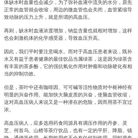
体缺水时血量也会减少，为了弥补血液中流失的水分，原先
正常的血管就会收缩，周边的微血管也会关闭，血管紧缩导
致动脉的压力上升，就是所谓的高血压。
再则，缺水时血液浓度增加，钠盐含量也就相对增加，这样
也会刺激机体的化学感受器，导致血压升高。
因此，我们平时要注意喝水。而对于高血压患者来说，既补
水又有益于患者健康的最佳饮品当属绿茶，这是因为绿茶含
有丰富的茶多酚，它的强抗氧化作用对肿瘤和动脉硬化有相
当的抑制功效。
但是，茶叶中还有咖啡因、可可碱等活性物质对中枢神经有
明显的兴奋作用。能加快大脑皮质的兴奋，使脑血管收缩，
这对高血压病人来说又是一种潜在的危险，因而用茶不宜过
浓。
高血压病人，应多选用药食同源具有调压作用的丹参、灵
芝、何首乌、山楂等茶疗饮品，也有一定的平肝、降脂、镇
静、通便等作用，长期饮用也不会有任何副作用，同时避免