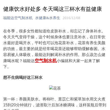
健康饮水好处多 冬天喝这三杯水有益健康
福能达空气制水机
水健康&水养生
2016/12/08
在冬季，很多女性都知道给皮肤补水，却忘记了身体补水。
冬天天气变得干燥，这个时候身体也要注意补水，在日常饮
水最好是喝开水，平时也可以泡花茶补水，花茶有养生美颜
的功效，最主要的就是经常喝花茶还能够帮助缓解春困。水
容易被人体吸收，最能达到解渴补水的作用。那么该怎么健
空气制水机
康喝水呢？福能达
小编就和大家一起来了解
下。
想不生病喝好这三杯水
第一杯：养颜美肤水。将柿叶、薏苡仁和紫草加水用文火煮
15到20分钟就行，滤渣取汁后加冰糖调味，这样装瓶后带到