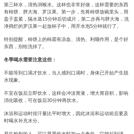
第三杯水，清热润喉水。这杯也非常好做，这杯需要的东西
有柿饼、胖大海、罗汉果。第一步，先将柿饼放碗里头，用
盖子盖紧，隔水蒸15分钟后切成片，第二步再与胖大海，洗
净捣烂的罗汉果一起放杯子中，用开水泡5分钟就行了。
特别提醒，柿饼上的柿霜有凉血、清热、利咽作用，是个好
东西，别给洗掉了。
冬季喝水需要注意这些：
不能等到口渴才饮水，当人感到口渴时，身体已开始产生脱
水现象。
不宜在饭后立即饮水，这样会冲淡胃液，增大胃容积，影响
消化吸收，可在饭后30分钟再饮水。
沐浴和运动时排汗量比平时增大，因此沐浴和运动前后要及
时喝水补充水分。
易生粉刺的人，可以早晨饮水时加一点食盐，它能起到清