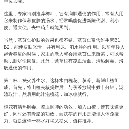
单位去喝。
这里，专家特别推荐柿叶，它有润肺通便的作用，常有人用
它来制作保养皮肤的汤水，经常喝能促进新陈代谢、利小
便、通大便。去中药店就能买到。
当然，薏苡仁护肤的效果也很不错。薏苡仁富含维生素B1、
B2，能使皮肤光滑，并有利尿、消水肿的作用。以前年轻人
起青春痘的时候，家里的老人就会用薏苡仁来熬粥，可以帮
助肌肤尽快恢复。此外，紫草也有凉血活血、清热解毒、滑
肠通便的作用。
第二杯：祛火养生水。这杯水由槐花、茯苓、新鲜山楂组
成。首先，将山楂去核捣烂后，与茯苓放锅中煮十分钟，滤
渣取汁，然后用此汁泡槐花，加冰糖就行。
槐花有清热解毒、凉血润肺的功效，加入山楂，使其味道更
好，同时还有降脂的功效，而茯苓的作用是增强人体免疫
力。就是这样一杯水好喝又祛火，值得推荐。