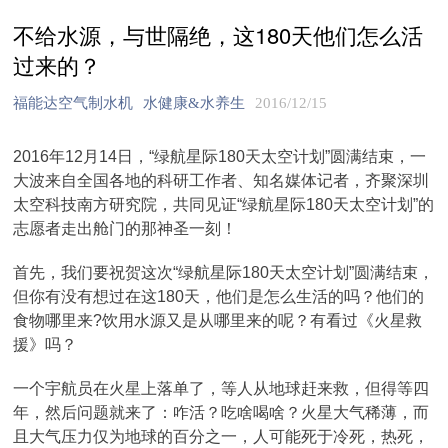
不给水源，与世隔绝，这180天他们怎么活
过来的？
福能达空气制水机
水健康&水养生
2016/12/15
2016年12月14日，“绿航星际180天太空计划”圆满结束，一
大波来自全国各地的科研工作者、知名媒体记者，齐聚深圳
太空科技南方研究院，共同见证“绿航星际180天太空计划”的
志愿者走出舱门的那神圣一刻！
首先，我们要祝贺这次“绿航星际180天太空计划”圆满结束，
但你有没有想过在这180天，他们是怎么生活的吗？他们的
食物哪里来?饮用水源又是从哪里来的呢？有看过《火星救
援》吗？
一个宇航员在火星上落单了，等人从地球赶来救，但得等四
年，然后问题就来了：咋活？吃啥喝啥？火星大气稀薄，而
且大气压力仅为地球的百分之一，人可能死于冷死，热死，