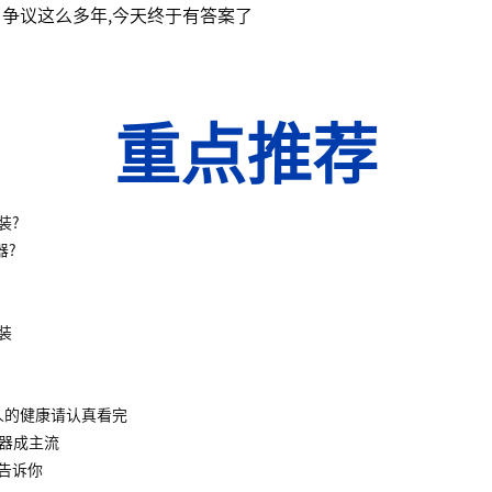
争议这么多年,今天终于有答案了
重点推荐
装?
器?
装
人的健康请认真看完
水器成主流
告诉你