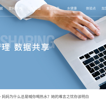
据
官网商城
招商加盟
集团动态
水健康
体验点
加
>
妈妈为什么总是喊你喝热水？她的难言之忧你该明白