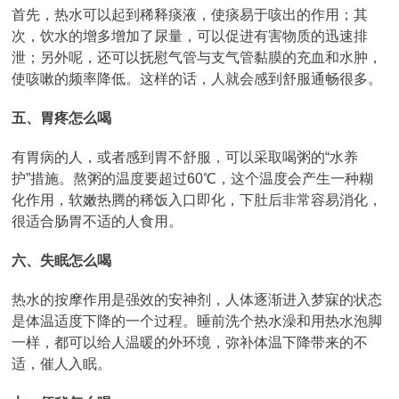
首先，热水可以起到稀释痰液，使痰易于咳出的作用；其
次，饮水的增多增加了尿量，可以促进有害物质的迅速排
泄；另外呢，还可以抚慰气管与支气管黏膜的充血和水肿，
使咳嗽的频率降低。这样的话，人就会感到舒服通畅很多。
五、胃疼怎么喝
有胃病的人，或者感到胃不舒服，可以采取喝粥的“水养
护”措施。熬粥的温度要超过60℃，这个温度会产生一种糊
化作用，软嫩热腾的稀饭入口即化，下肚后非常容易消化，
很适合肠胃不适的人食用。
六、失眠怎么喝
热水的按摩作用是强效的安神剂，人体逐渐进入梦寐的状态
是体温适度下降的一个过程。睡前洗个热水澡和用热水泡脚
一样，都可以给人温暖的外环境，弥补体温下降带来的不
适，催人入眠。