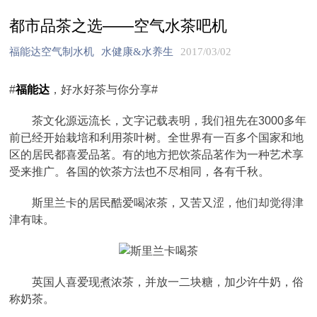
都市品茶之选——空气水茶吧机
福能达空气制水机
水健康&水养生
2017/03/02
#
福能达
，好水好茶与你分享#
茶文化源远流长，文字记载表明，我们祖先在3000多年
前已经开始栽培和利用茶叶树。全世界有一百多个国家和地
区的居民都喜爱品茗。有的地方把饮茶品茗作为一种艺术享
受来推广。各国的饮茶方法也不尽相同，各有千秋。
斯里兰卡的居民酷爱喝浓茶，又苦又涩，他们却觉得津
津有味。
英国人喜爱现煮浓茶，并放一二块糖，加少许牛奶，俗
称奶茶。