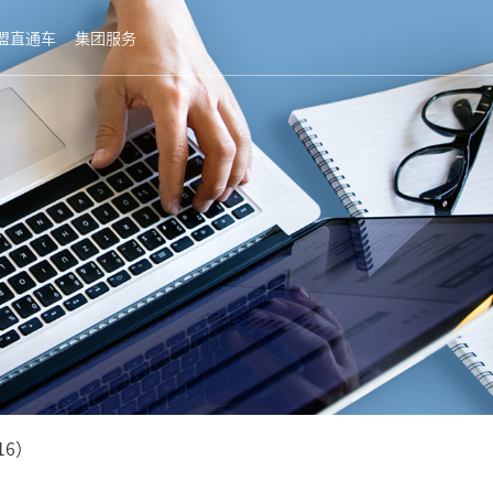
盟直通车
集团服务
6）