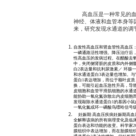
高血压是一种常见的
神经、体液和血管本身等
来，研究发现水通道的调
自发性高血压和肾血管性高血压：
一磷通路活性增强。降压治疗后
性高血压的发病过程。在醋酸去氧
中，夹闭侧肾脏的皮质和内外侧髓
白2表达量和抗利尿激素／ 环腺
和水通道蛋白3表达量也增加。
蛋白1表达增加，而位于额叶皮质
换，可能引起血压急性升高，导
皮细胞和血管平滑肌细胞的水通
能协助一氧化氮弥散出内皮细胞而
发现敲除水通道蛋白1的基因小鼠
一氧化氮或环一磷酸鸟嘌呤信号
妊娠期:高血压疾病妊娠期高
全解释该病的所有病理变化及临
蛋白表达和功能的改变。科学家2
膜组织中表达增加，而在胎膜组