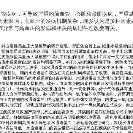
血管疾病，可导致严重的脑血管、心脏和肾脏疾病，严重
因素影响，高血压的发病机制复杂，现多认为是多种因素
节异常与高血压的发病和相关的病理生理改变有关。
对自发性高血压大鼠模型的研究发现，肾脏集合管上皮 细胞水通道蛋白
，肾脏水通道蛋白2表达明显下降而血浆抗利尿激素浓度升高，推测出水通
皮质酮盐高血压大鼠模型中得到了相似的结果，但采用“两肾一夹”方法
质水通道蛋白2的表达均明显下降，AVP/c AMP通路活性下降，解除夹
一磷通路活性均无改变。除水通道蛋白2的表达在高血压时发生改变外，自
与肾脏相似，脑内水通道蛋白表达在高血压时同样发生了改变。自发性高血
、纹状体和海马的水通道蛋白4表达增加。水通道蛋白表达增加改变了血-
致血脑屏障破坏及脑损伤。此外，血管本身的因素在高血压发病过程中同
道蛋白1，除作为水转运的重要通道外，对一氧化氮等小分子气体也具有通
进入血管平滑肌细胞，参与调节细胞内一氧化氮的水平和功能，进而调节血
由于内皮细胞水通道蛋白1转运减少，血管舒张功能受损，内皮型一氧化氮合
级联功能完好，说明血管舒张功能受损不是由于一氧化氮的生成减少，而
血压疾病是导致围产期母儿死亡的重要原因，其病因和发病机制至今尚未阐
床表现。妊娠期高血压疾病患者表现有明显的水代谢紊乱，研究发现其胎
008对妊娠期高血压疾病患者水通道蛋白 1 表达情况进行研究，发现水通
织中表达降低，水通道蛋白1的表达量还与妊娠期高血压疾病的病情轻重程