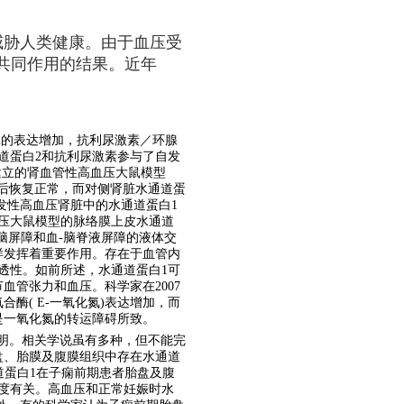
威胁人类健康。由于血压受
共同作用的结果。近年
2的表达增加，抗利尿激素／环腺
道蛋白2和抗利尿激素参与了自发
建立的肾血管性高血压大鼠模型
闭后恢复正常，而对侧肾脏水通道蛋
发性高血压肾脏中的水通道蛋白1
压大鼠模型的脉络膜上皮水通道
脑屏障和血-脑脊液屏障的液体交
样发挥着重要作用。存在于血管内
透性。如前所述，水通道蛋白1可
管张力和血压。科学家在2007
酶( E-一氧化氮)表达增加，而
是一氧化氮的转运障碍所致。
明。相关学说虽有多种，但不能完
盘、胎膜及腹膜组织中存在水通道
道蛋白1在子痫前期患者胎盘及腹
度有关。高血压和正常妊娠时水