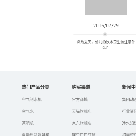
2016/07/29
炎热夏天，幼儿的饮水卫生该注意什
么？
炎热夏天，幼儿的饮水卫生
该注意什么？
热门产品分类
购买渠道
新闻中
空气制水机
官方商城
集团动
幼儿夏季饮水常常有许多
误区：一是口渴的表达方
空气水
天猫旗舰店
式不同，幼儿尤其是婴幼
行业资
儿常因口渴而哭闹，这时
家长往往误认为是饥饿，
茶吧机
京东旗舰店
净水知
急忙喂食，...
自动售货咖啡机
阿里巴巴旺铺
招商资