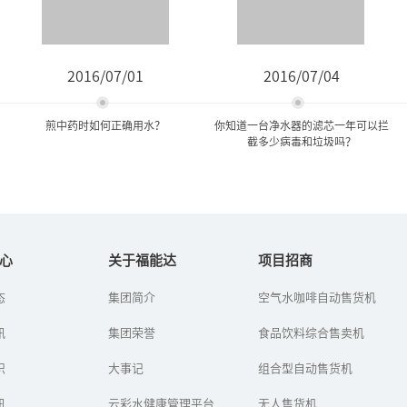
2016/07/01
2016/07/04
煎中药时如何正确用水？
你知道一台净水器的滤芯一年可以拦
截多少病毒和垃圾吗？
煎中药时如何正确用水？
你知道一台净水器的滤芯一
年可以拦截多少病毒...
心
关于福能达
项目招商
煎中药的水，历来都很讲
态
集团简介
空气水咖啡自动售货机
你知道一台净水器的滤芯
究。不像现在，不论煎何
一年可以拦截多少病毒和
种中药，均是—罐自来水煎
讯
集团荣誉
垃圾吗？
食品饮料综合售卖机
而服用，疗效便打了折
扣。那么，过去煎中药常
识
用的水有哪...
大事记
组合型自动售货机
讯
云彩水健康管理平台
无人售货机