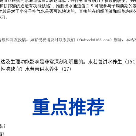
高血压疾病的水通道蛋白2 表达降低，并伴有血液动力学参数的改变。另
和甘露醇的通透有功能缺陷)，推测出水通道蛋白 9 可能参与子痫前期的
水尤其是对于小分子空气水是否可以快速的、直接的在组织间液和细胞内外
命力。
达及生理功能影响是非常深刻和明显的。水若善讲水养生（15C
性脑缺血？水若善讲水养生（17）
重点推荐
装?
器?