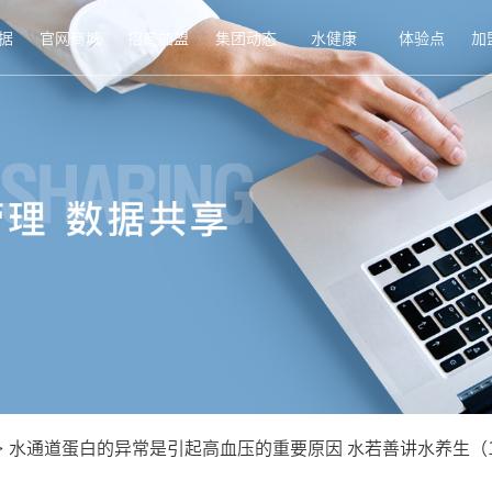
据
官网商城
招商加盟
集团动态
水健康
体验点
加
>
水通道蛋白的异常是引起高血压的重要原因 水若善讲水养生（1