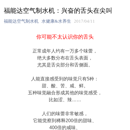
福能达空气制水机：兴奋的舌头在尖叫
福能达空气制水机
水健康&水养生
2017/04/11
你可能不太认识你的舌头
正常成年人约有一万多个味蕾，
绝大多数分布在舌头表面，
尤其是舌尖部分和舌侧面。
人能直接感受到的味觉只有5种：
甜、酸、苦、咸、鲜。
五种味觉融合形成其他的味觉感受，
比如涩、辣……
人们的味蕾非常敏感，
它能觉察到稀释200倍的甜味、
400倍的咸味、