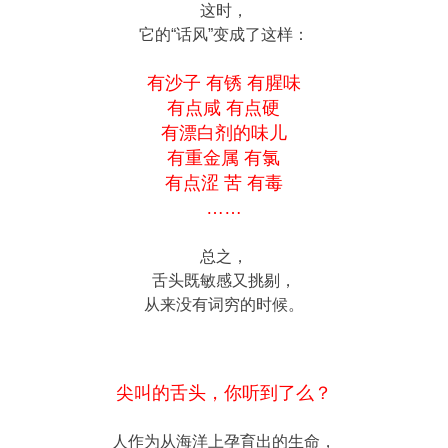
这时，
它的“话风”变成了这样：
有沙子 有锈 有腥味
有点咸 有点硬
有漂白剂的味儿
有重金属 有氯
有点涩 苦 有毒
……
总之，
舌头既敏感又挑剔，
从来没有词穷的时候。
尖叫的舌头，你听到了么？
人作为从海洋上孕育出的生命，