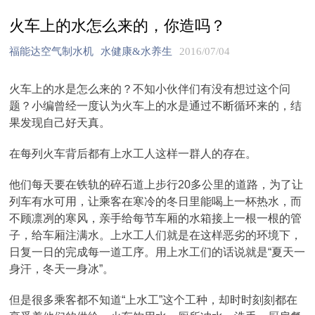
火车上的水怎么来的，你造吗？
福能达空气制水机
水健康&水养生
2016/07/04
火车上的水是怎么来的？不知小伙伴们有没有想过这个问
题？小编曾经一度认为火车上的水是通过不断循环来的，结
果发现自己好天真。
在每列火车背后都有上水工人这样一群人的存在。
他们每天要在铁轨的碎石道上步行20多公里的道路，为了让
列车有水可用，让乘客在寒冷的冬日里能喝上一杯热水，而
不顾凛冽的寒风，亲手给每节车厢的水箱接上一根一根的管
子，给车厢注满水。上水工人们就是在这样恶劣的环境下，
日复一日的完成每一道工序。用上水工们的话说就是“夏天一
身汗，冬天一身冰”。
但是很多乘客都不知道“上水工”这个工种，却时时刻刻都在