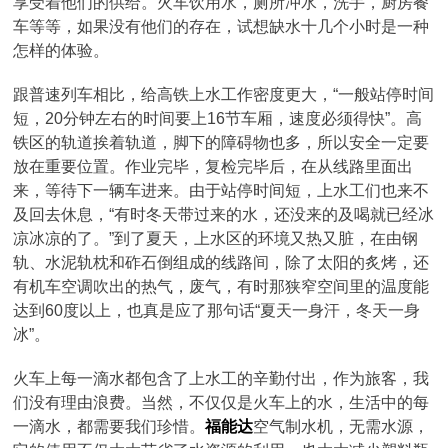
享受着他们的供给。火车饮用水，厕所冲水，洗手，厨房餐
车等等，如果没有他们的存在，试想缺水十几个小时是一种
怎样的体验。
跟普速列车相比，给高铁上水工作密度更大，“一般站停时间
短，20分钟左右的时间要上16节车厢，速度必须得快”。高
铁区的轨道挨着轨道，脚下的障碍物也多，所以安全一定要
放在重要位置。作业完毕，复检完毕后，在从线路里面出
来，等待下一辆车进来。由于站停时间短，上水工们也来不
及回去休息，“有时冬天带过来的水，还没来的及喝就已经冰
凉冰凉的了。”到了夏天，上水区的环境又热又脏，在由钢
轨、水泥轨枕和砟石倒组成的线路间，除了太阳的炙烤，还
有机车空调吹出的热气，废气，有时那狭窄空间里的温度能
达到60度以上，也真是应了那句话“夏天一身汗，冬天一身
冰”。
火车上每一滴水都包含了上水工的辛勤付出，作为旅客，我
们没有理由浪费。当然，不仅仅是火车上的水，生活中的每
一滴水，都需要我们珍惜。
福能达
空气制水机，无需水源，