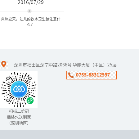
2016/07/29
炎热夏天，幼儿的饮水卫生该注意什
么？
炎热夏天，幼儿的饮水卫生
该注意什么？
深圳市福田区深南中路2066号 华能大厦（中区）25层
幼儿夏季饮水常常有许多
误区：一是口渴的表达方
式不同，幼儿尤其是婴幼
儿常因口渴而哭闹，这时
家长往往误认为是饥饿，
急忙喂食，...
扫描二维码
桶装水送到家
（深圳地区）