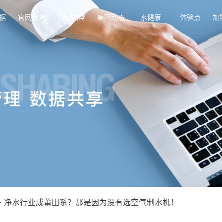
据
官网商城
招商加盟
集团动态
水健康
体验点
加
>
净水行业成莆田系？那是因为没有选空气制水机！