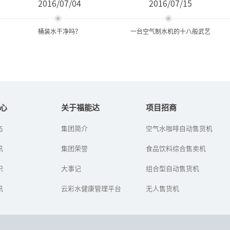
2016/07/04
2016/07/15
桶装水干净吗？
一台空气制水机的十八般武艺
桶装水干净吗？
一台空气制水机的十八般武
艺
心
关于福能达
项目招商
这四大喝水误区，你都占
态
集团简介
空气水咖啡自动售货机
一台空气制水机的十八般
了几个？
武艺
讯
集团荣誉
食品饮料综合售卖机
识
大事记
组合型自动售货机
讯
云彩水健康管理平台
无人售货机