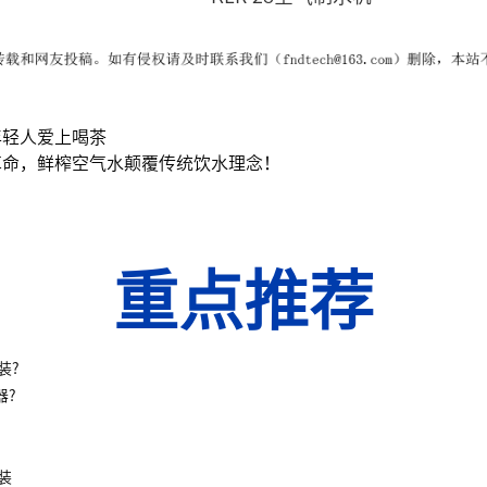
年轻人爱上喝茶
革命，鲜榨空气水颠覆传统饮水理念！
重点推荐
装?
器?
装