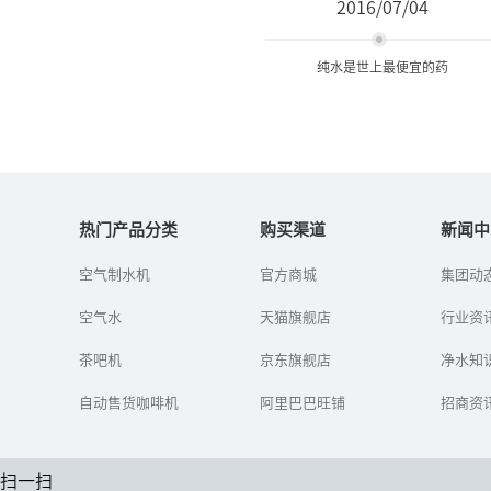
2016/07/04
纯水是世上最便宜的药
纯水是世上最便宜的药
热门产品分类
购买渠道
新闻中
自己喝水前后的变化
空气制水机
官方商城
集团动
空气水
天猫旗舰店
行业资
茶吧机
京东旗舰店
净水知
自动售货咖啡机
阿里巴巴旺铺
招商资
扫一扫