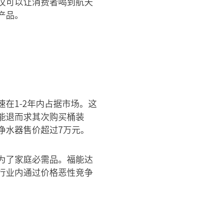
仅可以让消费者喝到航天
产品。
在1-2年内占据市场。这
能退而求其次购买桶装
净水器售价超过7万元。
为了家庭必需品。福能达
行业内通过价格恶性竞争