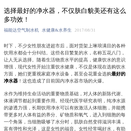
选择最好的净水器，不仅肤白貌美还有这么
多功效！
福能达空气制水机
水健康&水养生
2017/08/31
时下，不少女性朋友进超市后，面对货架上琳琅满目的各种
饮用水都会十分纠结。这些名目繁复的水，名称五花八门，
让人无从选择。随着生活物质水平的提高，健康饮水的意识
增强，现代女性开始注重饮水健康，不仅是体现在选购饮水
方面，她们更重视家庭净水设备，甚至会花重金选购
最好的
净水器
！这也造成了目前国内净水器市场的火爆。
水作为维持生命活动的重要物质基础，对人体的新陈代谢、
体液调节都起到重要作用。经现代医学研究表明，纯净水源
的渗透力强，长期饮用净水可以有效激活人体细胞，并能携
带更多对人体有益的养分、矿物质和氧气，进入到细胞的每
一个角落，当细胞吸够了水分时，肌肤自然变得滋润丰满，
富有弹性和光泽，这是女性的福音。女性经常喝好水，有助