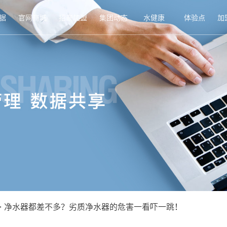
据
官网商城
招商加盟
集团动态
水健康
体验点
加
>
净水器都差不多？劣质净水器的危害一看吓一跳！