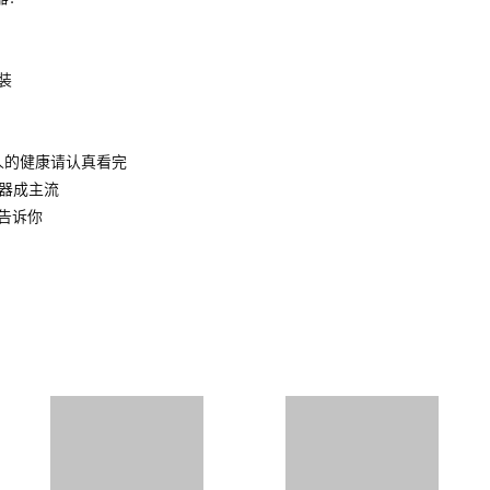
装
人的健康请认真看完
水器成主流
告诉你