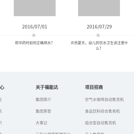
2016/07/01
2016/07/29
煎中药时如何正确用水？
炎热夏天，幼儿的饮水卫生该注意什
么？
煎中药时如何正确用水？
炎热夏天，幼儿的饮水卫生
该注意什么？
心
关于福能达
项目招商
煎中药的水，历来都很讲
态
集团简介
空气水咖啡自动售货机
幼儿夏季饮水常常有许多
究。不像现在，不论煎何
误区：一是口渴的表达方
种中药，均是—罐自来水煎
讯
集团荣誉
式不同，幼儿尤其是婴幼
食品饮料综合售卖机
而服用，疗效便打了折
儿常因口渴而哭闹，这时
扣。那么，过去煎中药常
家长往往误认为是饥饿，
识
用的水有哪...
大事记
组合型自动售货机
急忙喂食，...