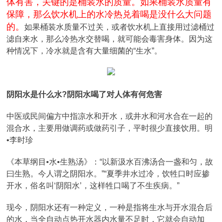
体有害，关键的是桶装水的质量。如果桶装水质量有
保障，那么饮水机上的水冷热兑着喝是没什么大问题
的。
如果桶装水质量不过关，或者饮水机上直接用过滤桶过
滤自来水，那么冷热水交替喝，就可能会毒害身体。因为这
种情况下，冷水就是含有大量细菌的“生水”。
阴阳水是什么水?阴阳水喝了对人体有何危害
中医或民间偏方中指凉水和开水，或井水和河水合在一起的
混合水，主要用做调药或做药引子，平时很少直接饮用。明
•李时珍
《本草纲目•水•生熟汤》：“以新汲水百沸汤合一盏和匀，故
曰生熟。今人谓之阴阳水。”“夏季井水过冷，饮牲口时应掺
开水，俗名叫‘阴阳水’，这样牲口喝了不生疾病。”
现今，阴阳水还有一种定义，一种是指将生水与开水混合后
的水，当全自动点热开水器内水量不足时，它就会自动加