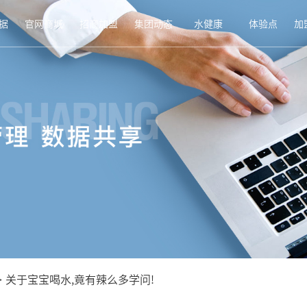
据
官网商城
招商加盟
集团动态
水健康
体验点
加
>
关于宝宝喝水,竟有辣么多学问!