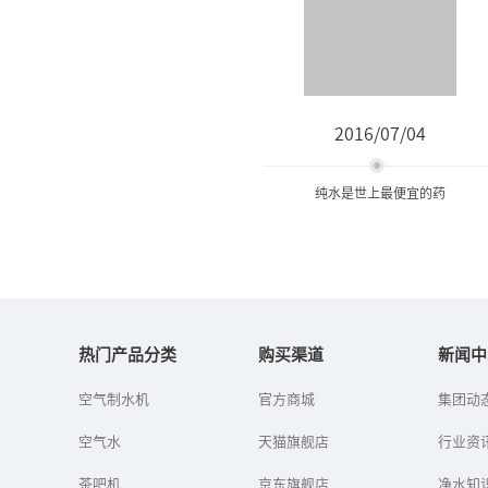
2016/07/04
纯水是世上最便宜的药
纯水是世上最便宜的药
热门产品分类
购买渠道
新闻中
自己喝水前后的变化
空气制水机
官方商城
集团动
空气水
天猫旗舰店
行业资
茶吧机
京东旗舰店
净水知