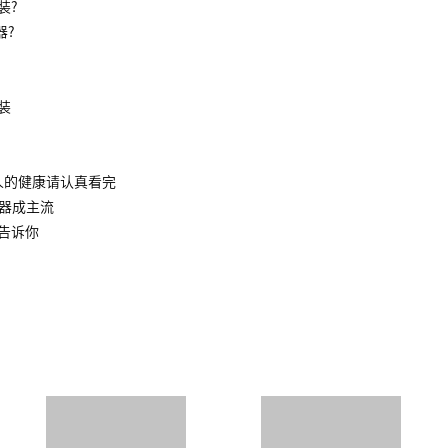
装?
器?
装
人的健康请认真看完
水器成主流
告诉你