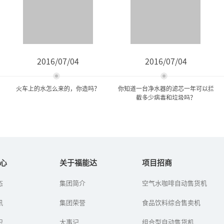
2016/07/04
2016/07/04
火车上的水怎么来的，你造吗？
你知道一台净水器的滤芯一年可以拦
截多少病毒和垃圾吗？
火车上的水怎么来的，你造
你知道一台净水器的滤芯一
吗？
年可以拦截多少病毒...
心
关于福能达
项目招商
态
集团简介
空气水咖啡自动售货机
火车上的水是怎么来的？
你知道一台净水器的滤芯
不知小伙伴们有没有想过
一年可以拦截多少病毒和
讯
这个问题？小编曾经一度
集团荣誉
垃圾吗？
食品饮料综合售卖机
认为火车上的水是通过不
断循环来的，结果发现自
识
大事记
组合型自动售货机