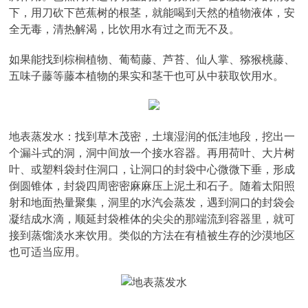
下，用刀砍下芭蕉树的根茎，就能喝到天然的植物液体，安
全无毒，清热解渴，比饮用水有过之而无不及。
如果能找到棕榈植物、葡萄藤、芦苔、仙人掌、猕猴桃藤、
五味子藤等藤本植物的果实和茎干也可从中获取饮用水。
地表蒸发水：找到草木茂密，土壤湿润的低洼地段，挖出一
个漏斗式的洞，洞中间放一个接水容器。再用荷叶、大片树
叶、或塑料袋封住洞口，让洞口的封袋中心微微下垂，形成
倒圆锥体，封袋四周密密麻麻压上泥土和石子。随着太阳照
射和地面热量聚集，洞里的水汽会蒸发，遇到洞口的封袋会
凝结成水滴，顺延封袋椎体的尖尖的那端流到容器里，就可
接到蒸馏淡水来饮用。类似的方法在有植被生存的沙漠地区
也可适当应用。