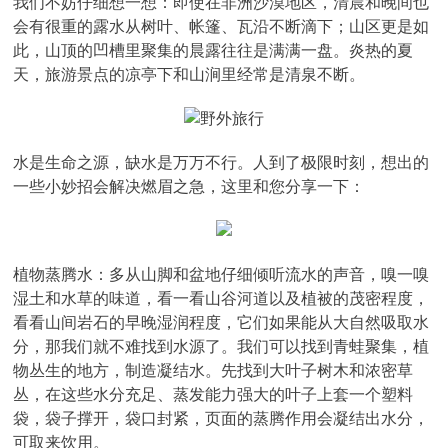
我们不妨仔细想一想：即使在非洲沙漠地区，清晨和晚间也
会有很重的露水从树叶、帐篷、瓦沿不断滴下；山区更是如
此，山顶的凹槽里聚集的晨露往往是满满一盘。炎热的夏
天，旅游景点的凉亭下和山涧里经常是清泉不断。
水是生命之源，缺水是万万不行。人到了极限时刻，想出的
一些小妙招会解决燃眉之急，这里和您分享一下：
植物蒸腾水：多从山脚和盆地仔细倾听流水的声音，嗅一嗅
湿土和水草的味道，看一看山谷河道以及植被的茂密程度，
看看山间岩石的早晚湿润程度，它们如果能从大自然吸取水
分，那我们就不难找到水源了。我们可以找到青蛙聚集，植
物丛生的地方，制造凝结水。先找到大叶子树木和浓密草
丛，在这些水分充足、蒸发能力强大的叶子上套一个塑料
袋，袋子撑开，袋口封紧，页面的蒸腾作用会凝结出水分，
可取来饮用。