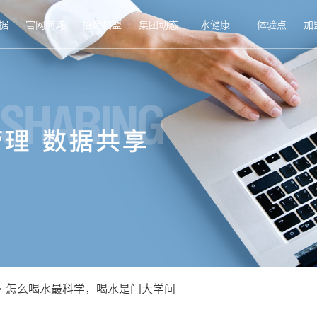
据
官网商城
招商加盟
集团动态
水健康
体验点
加
>
怎么喝水最科学，喝水是门大学问