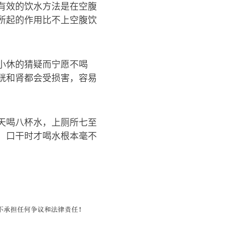
有效的饮水方法是在空腹
所起的作用比不上空腹饮
小休的猜疑而宁愿不喝
胱和肾都会受损害，容易
天喝八杯水，上厕所七至
，口干时才喝水根本毫不