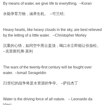
By means of water, we give life to everything. --Koran
水能孕育万物，涵养生机。 --可兰经;
Heavy hearts, like heavy clouds in the sky, are best relieved
by the letting of a little water. --Christopher Morley
沉重的心情，如同空中黑云盖顶，喝口水立即能让你放松。
--克里斯托弗·莫利
The wars of the twenty-first century will be fought over
water. --Ismail Serageldin
21世纪的战争将是水资源的争夺。 --萨拉杰丁
Water is the driving force of all nature. -- Leonardo da
Vinci