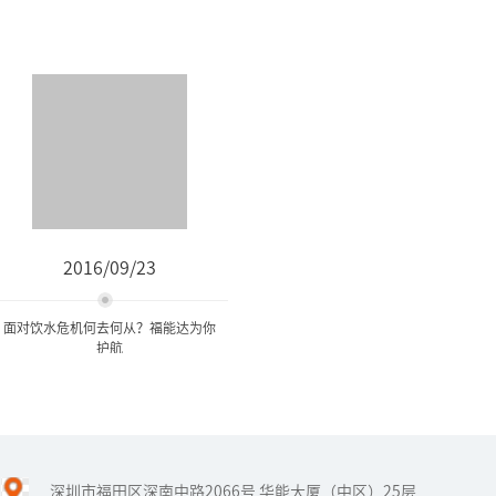
2016/09/23
面对饮水危机何去何从？福能达为你
护航
面对饮水危机何去何从？福
能达为你护航
深圳市福田区深南中路2066号 华能大厦（中区）25层