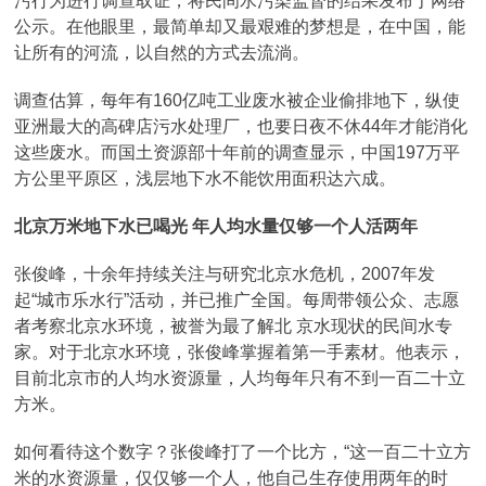
污行为进行调查取证，将民间水污染监督的结果发布于网络
公示。在他眼里，最简单却又最艰难的梦想是，在中国，能
让所有的河流，以自然的方式去流淌。
调查估算，每年有160亿吨工业废水被企业偷排地下，纵使
亚洲最大的高碑店污水处理厂，也要日夜不休44年才能消化
这些废水。而国土资源部十年前的调查显示，中国197万平
方公里平原区，浅层地下水不能饮用面积达六成。
北京万米地下水已喝光 年人均水量仅够一个人活两年
张俊峰，十余年持续关注与研究北京水危机，2007年发
起“城市乐水行”活动，并已推广全国。每周带领公众、志愿
者考察北京水环境，被誉为最了解北 京水现状的民间水专
家。对于北京水环境，张俊峰掌握着第一手素材。他表示，
目前北京市的人均水资源量，人均每年只有不到一百二十立
方米。
如何看待这个数字？张俊峰打了一个比方，“这一百二十立方
米的水资源量，仅仅够一个人，他自己生存使用两年的时