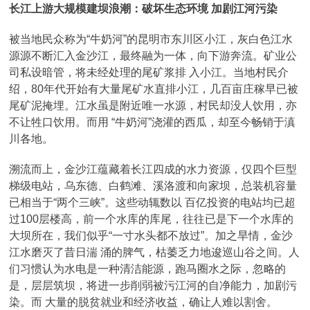
长江上游大规模建坝浪潮：破坏生态环境 加剧江河污染
被当地民众称为“牛奶河”的昆明市东川区小江，灰白色江水
源源不断汇入金沙江，最终融为一体，向下游奔流。矿业公
司私设暗管，将未经处理的尾矿浆排 入小江。当地村民介
绍，80年代开始有大量尾矿水直排小江，几百亩庄稼早已被
尾矿泥掩埋。江水虽是附近唯一水源，村民却没人饮用，亦
不让牲口饮用。而用 “牛奶河”浇灌的西瓜，却至今畅销于滇
川各地。
溯流而上，金沙江蕴藏着长江四成的水力资源，仅四个巨型
梯级电站，乌东德、白鹤滩、溪洛渡和向家坝，总装机容量
已相当于“两个三峡”。这些动辄数以 百亿投资的电站均已超
过100层楼高，前一个水库的库尾，往往已是下一个水库的
大坝所在，我们似乎“一寸水头都不放过”。加之旱情，金沙
江水磨灭了昔日湍 涌的脾气，枯萎乏力地逡巡山谷之间。人
们习惯认为水电是一种清洁能源，跑马圈水之际，忽略的
是，层层筑坝，将进一步削弱被污江河的自净能力，加剧污
染。而 大量的脱贫就业和经济收益，确让人难以割舍。