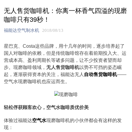
无人售货咖啡机：你离一杯香气四溢的现磨
咖啡只有39秒！
福能达空气制水机
2018/08/13
星巴克、Costa这些品牌，用十几年的时间，逐步培养起了
国人对咖啡的依赖，但是传统咖啡馆存在着前期投入大、运
营成本高、盈利周期长等诸多问题，让不少投资者望而却
步。现磨咖啡领域，
无人售货咖啡机
以势不可挡的姿态崛
起，逐渐获得资本的关注，福能达无人
自动售货咖啡机
——
空气水现磨咖啡机也应运而生。
轻松俘获顾客欢心，空气水咖啡质优价美
体验过福能达
空气水
现磨咖啡机的小伙伴都会有这样的发
现：