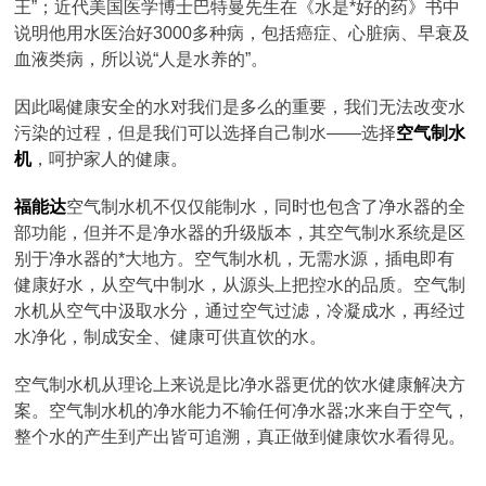
王”；近代美国医学博士巴特曼先生在《水是*好的药》书中
说明他用水医治好3000多种病，包括癌症、心脏病、早衰及
血液类病，所以说“人是水养的”。
因此喝健康安全的水对我们是多么的重要，我们无法改变水
污染的过程，但是我们可以选择自己制水——选择
空气制水
机
，呵护家人的健康。
福能达
空气制水机不仅仅能制水，同时也包含了净水器的全
部功能，但并不是净水器的升级版本，其空气制水系统是区
别于净水器的*大地方。空气制水机，无需水源，插电即有
健康好水，从空气中制水，从源头上把控水的品质。空气制
水机从空气中汲取水分，通过空气过滤，冷凝成水，再经过
水净化，制成安全、健康可供直饮的水。
空气制水机从理论上来说是比净水器更优的饮水健康解决方
案。空气制水机的净水能力不输任何净水器;水来自于空气，
整个水的产生到产出皆可追溯，真正做到健康饮水看得见。