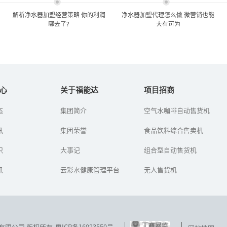
解析净水器加盟经营策略 你的利润
净水器加盟代理怎么做 微营销也能
哪去了?
大有可为
解析净水器加盟经营策略 你
净水器加盟代理怎么做 微营
的利润哪去了?
销也能大有可为
心
关于福能达
项目招商
态
集团简介
空气水咖啡自动售货机
净水器利润怎么样？净水
当下，人人都有一部智能
器加盟代理好做吗？净水
手机，通过它可以轻松实
讯
器加盟代理怎么做​？随着
集团荣誉
现上网、刷微博、玩微
食品饮料综合售卖机
净水器行业的迅猛发展，
信，迅速的填补了人们零
越来越多的有志之士投身
碎的时间。因此，净水器
识
大事记
组合型自动售货机
到这一新...
加盟代理商不...
讯
云彩水健康管理平台
无人售货机
技发展有限公司 版权所有
粤ICP备16023550号