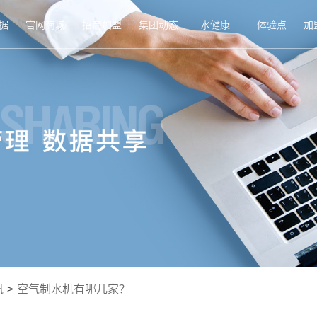
据
官网商城
招商加盟
集团动态
水健康
体验点
加
讯
>
空气制水机有哪几家？