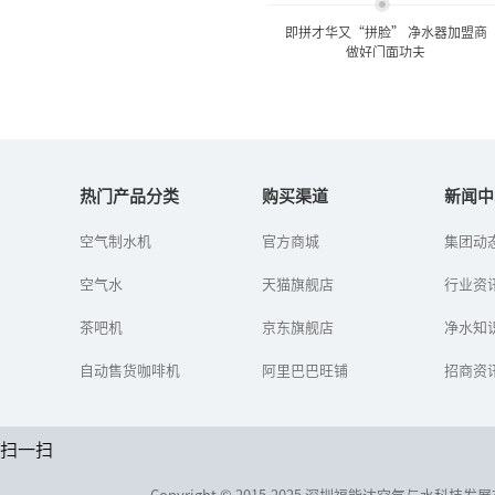
即拼才华又“拼脸” 净水器加盟商
做好门面功夫
即拼才华又“拼脸” 净水器
加盟商做好门面...
热门产品分类
购买渠道
新闻中
空气制水机
官方商城
集团动
在拼脸的时代，我们既要
又才华又要颜面，才能更
空气水
天猫旗舰店
好的做好净水器的销售。
行业资
别不信，要是谁能把脸面
功夫做足了，谁就能掌握
茶吧机
京东旗舰店
净水知
消费者的购...
自动售货咖啡机
阿里巴巴旺铺
招商资
扫一扫
Copyright © 2015-2025 深圳福能达空气与水科