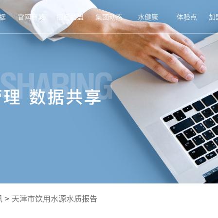
据
官网商城
招商加盟
集团动态
水健康
体验点
加
讯
>
天津市饮用水源水质报告