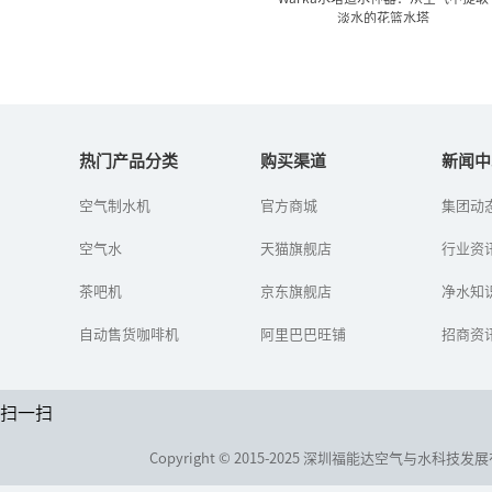
淡水的花篮水塔
Warka水塔造水神器：从空
气中提取淡水的...
热门产品分类
购买渠道
新闻中
空气制水机
官方商城
集团动
一个名为WaterProject的
组织调查发现，在埃塞俄
空气水
天猫旗舰店
比亚的东北部，人们每年
行业资
要花上约400亿个小时用于
寻找水源，而且找...
茶吧机
京东旗舰店
净水知
自动售货咖啡机
阿里巴巴旺铺
招商资
扫一扫
Copyright © 2015-2025 深圳福能达空气与水科