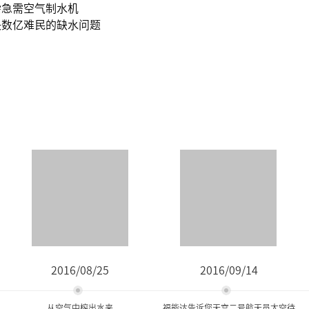
杂急需空气制水机
决数亿难民的缺水问题
2016/08/25
2016/09/14
从空气中榨出水来
福能达告诉您天宫二号航天员太空待