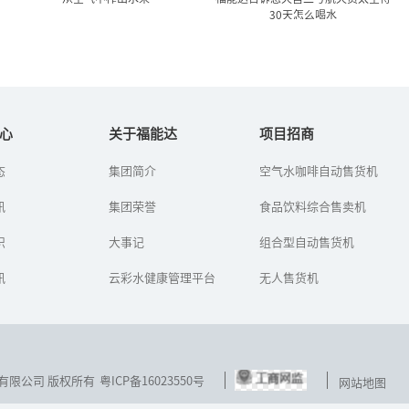
30天怎么喝水
从空气中榨出水来
福能达告诉您天宫二号航天
员太空待30天怎么...
心
关于福能达
项目招商
石油用完了，汽车还能
态
集团简介
空气水咖啡自动售货机
2016年又将是中国航天事
跑。水用完了，人类怎么
业的一个繁忙之年，包括
办？——这是福能达公司在
讯
集团荣誉
长征七号/五号火箭首发、
食品饮料综合售卖机
世界水日到来之时，对人
天宫二号空间实验室发
类生存环境的思考，对健
射、神舟十一号飞船上发
识
康生活选择...
大事记
组合型自动售货机
射、天...
讯
云彩水健康管理平台
无人售货机
技发展有限公司 版权所有
粤ICP备16023550号
网站地图