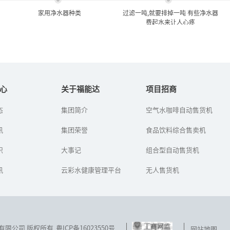
家用净水器种类
过滤一吨,就要排掉一吨 有些净水器
费起水来让人心疼
家用净水器种类
过滤一吨,就要排掉一吨 有些
净水器费起水来...
心
关于福能达
项目招商
净水机又叫做净水器，现
态
集团简介
空气水咖啡自动售货机
如今，市民越来越注意饮
在许多家庭都用上了净水
用水健康，安装净水器的
机，生活饮用水和其他洗
讯
集团荣誉
人越来越多。就算家里不
食品饮料综合售卖机
浴用水都可以用到净水机
安，很多居民也选择到小
过滤后的水。净水机的种
区里的净水器上打水。那
识
类有很多，...
大事记
组合型自动售货机
么，顾客在...
讯
云彩水健康管理平台
无人售货机
技发展有限公司 版权所有
粤ICP备16023550号
网站地图