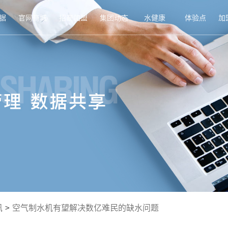
据
官网商城
招商加盟
集团动态
水健康
体验点
加
讯
>
空气制水机有望解决数亿难民的缺水问题