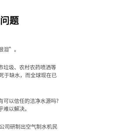
问题
眼泪”。
市垃圾、农村农药喷洒等
死于缺水，而全球现在已
有可以信任的洁净水源吗?
乎难以解决。
达公司研制出空气制水机民