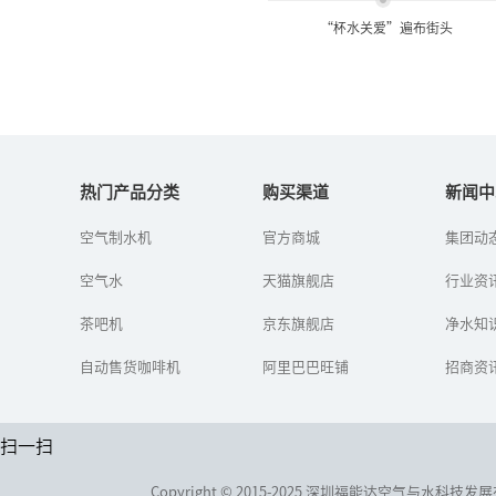
“杯水关爱”遍布街头
“杯水关爱”遍布街头
热门产品分类
购买渠道
新闻中
高温来袭，奉化日报社日
空气制水机
官方商城
集团动
前再次启动“杯水关
爱”大型公益活动，１６
空气水
天猫旗舰店
行业资
５户商家和市民加入队
伍，设置爱心饮水点，配
茶吧机
京东旗舰店
上去暑解渴中药或...
净水知
自动售货咖啡机
阿里巴巴旺铺
招商资
扫一扫
Copyright © 2015-2025 深圳福能达空气与水科