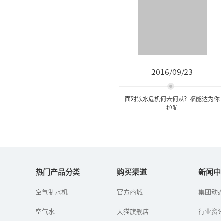
2016/09/23
面对饮水危机何去何从？福能达为你
护航
面对饮水危机何去何从？福
能达为你护航
热门产品分类
购买渠道
新闻中
空气制水机
官方商城
集团动
面对严峻的水环境状况，
经历了数次城市自来水污
空气水
天猫旗舰店
染事件,于是有部分人用上
行业资
了桶装水，但是桶装水就