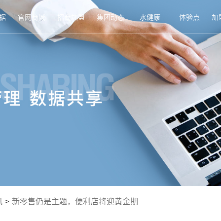
据
官网商城
招商加盟
集团动态
水健康
体验点
加
讯
>
新零售仍是主题，便利店将迎黄金期