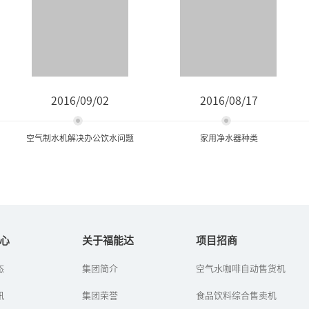
2016/09/02
2016/08/17
空气制水机解决办公饮水问题
家用净水器种类
空气制水机解决办公饮水问
家用净水器种类
题
心
关于福能达
项目招商
净水机又叫做净水器，现
态
集团简介
空气水咖啡自动售货机
办公室里的饮水问题通常
在许多家庭都用上了净水
是用饮水机来解决，于是
机，生活饮用水和其他洗
讯
我们会看到一罐又一罐的
集团荣誉
食品饮料综合售卖机
浴用水都可以用到净水机
饮用水被扛了进来。有一
过滤后的水。净水机的种