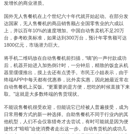
发增长的商业潜质。
国外无人售餐机在上个世纪六十年代就开始起动。在部分发
达国家，无人售餐机的商品销售额占全国零售业的六成以
上，并以百年10%的速度增加。中国自动售卖机不足20万
台，参考欧美标准，如果达到300万台，预计年零售额可达
1800亿元，市场潜力巨大。
将手机二维码放在自动售餐机前扫描，“嘀”的一声付款成功
后，机器开始进入加热倒计时，一分钟后，精致的饭盒从机
器里缓缓推出，摸上去还有点烫手。市民王小姐表示，由于
终端APP中每天都有优惠券，比外卖实惠，因此她最近常在
自动售餐机上买饭。“更重要的是方便，想吃的时候直接下来
取。”这就是大多数终端的售货现状。
不能说售餐机很受欢迎，但能说它已经被人普遍接受，成为
日常用餐方式的新一种选择。自助售餐机不同于行业内的其
他机型，人们不会仅靠猎奇才去尝试，有时可能就是因为便
捷性才“暗暗”迫使消费者走出这一步。自动售货机的成功几