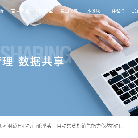
据
官网商城
招商加盟
集团动态
水健康
体验点
加
讯
>
羽绒背心拉面轮番卖，自动售货机销售能力依然能打！