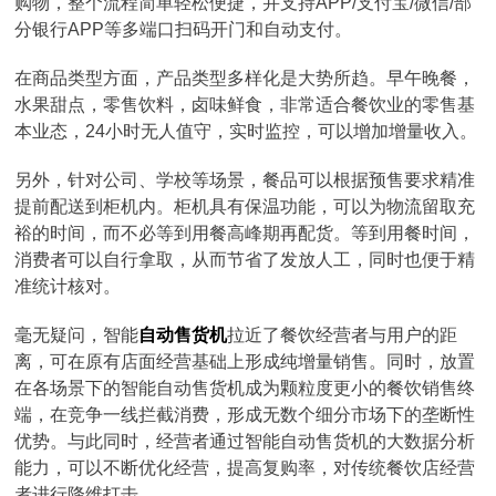
购物，整个流程简单轻松便捷，并支持APP/支付宝/微信/部
分银行APP等多端口扫码开门和自动支付。
在商品类型方面，产品类型多样化是大势所趋。早午晚餐，
水果甜点，零售饮料，卤味鲜食，非常适合餐饮业的零售基
本业态，24小时无人值守，实时监控，可以增加增量收入。
另外，针对公司、学校等场景，餐品可以根据预售要求精准
提前配送到柜机内。柜机具有保温功能，可以为物流留取充
裕的时间，而不必等到用餐高峰期再配货。等到用餐时间，
消费者可以自行拿取，从而节省了发放人工，同时也便于精
准统计核对。
毫无疑问，智能
自动售货机
拉近了餐饮经营者与用户的距
离，可在原有店面经营基础上形成纯增量销售。同时，放置
在各场景下的智能自动售货机成为颗粒度更小的餐饮销售终
端，在竞争一线拦截消费，形成无数个细分市场下的垄断性
优势。与此同时，经营者通过智能自动售货机的大数据分析
能力，可以不断优化经营，提高复购率，对传统餐饮店经营
者进行降维打击。