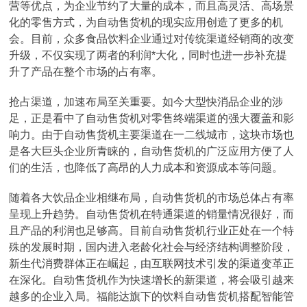
营等优点，为企业节约了大量的成本，而且高灵活、高场景
化的零售方式，为自动售货机的现实应用创造了更多的机
会。目前，众多食品饮料企业通过对传统渠道经销商的改变
升级，不仅实现了两者的利润*大化，同时也进一步补充提
升了产品在整个市场的占有率。
抢占渠道，加速布局至关重要。如今大型快消品企业的涉
足，正是看中了自动售货机对零售终端渠道的强大覆盖和影
响力。由于自动售货机主要渠道在一二线城市，这块市场也
是各大巨头企业所青睐的，自动售货机的广泛应用方便了人
们的生活，也降低了高昂的人力成本和资源成本等问题。
随着各大饮品企业相继布局，自动售货机的市场总体占有率
呈现上升趋势。自动售货机在特通渠道的销量情况很好，而
且产品的利润也足够高。目前自动售货机行业正处在一个特
殊的发展时期，国内进入老龄化社会与经济结构调整阶段，
新生代消费群体正在崛起，由互联网技术引发的渠道变革正
在深化。自动售货机作为快速增长的新渠道，将会吸引越来
越多的企业入局。福能达旗下的饮料自动售货机搭配智能管