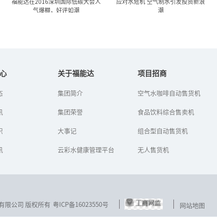
福能达在2016深圳国际低碳大会人
应对水危机 空气制水引发投资新浪
气爆棚，好评如潮
潮
福能达在2016深圳国际低碳
应对水危机 空气制水引发投
大会人气爆棚，...
资新浪潮
心
关于福能达
项目招商
态
集团简介
空气水咖啡自动售货机
第四届深圳国际低碳大会
水是生命之源，近年来伴
于6月15日—18日在深圳国
随人口数量激增，生态环
讯
际低碳城会展中心隆重举
集团荣誉
境急速恶化，使得地球的
食品饮料综合售卖机
行。在大会上，“福能达
水资源呈现岌岌可危的态
空气水”以及“福能达空
势，改变，刻不容缓。...
识
大事记
组合型自动售货机
气...
讯
云彩水健康管理平台
无人售货机
技发展有限公司 版权所有
粤ICP备16023550号
网站地图