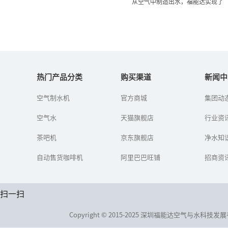
从空气中制造出水，福能达实现了
从空气中制造出水，福能达
实现了
热门产品分类
购买渠道
新闻中
空气制水机
官方商城
集团动
在第四届深圳国际低碳城
论坛上，凭借这项亮眼的
空气水
天猫旗舰店
绿色创新技术，参加首届
行业资
深圳国际低碳清洁技术展
的深圳福能达空气与水科
茶吧机
京东旗舰店
净水知
技发展有限...
自动售货咖啡机
阿里巴巴旺铺
招商资
扫一扫
Copyright © 2015-2025 深圳福能达空气与水科