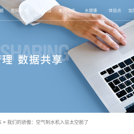
据
官网商城
招商加盟
集团动态
水健康
体验点
加
态
>
我们的骄傲：空气制水机入驻太空舱了