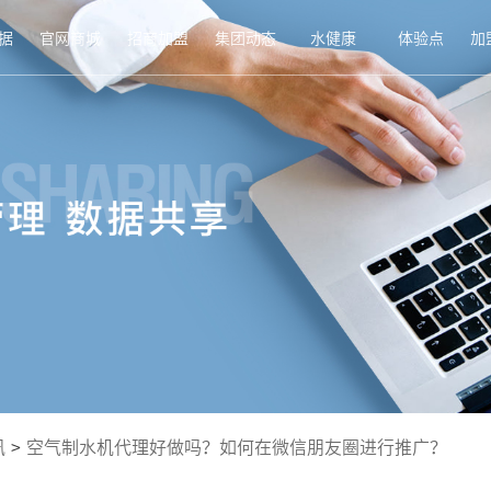
据
官网商城
招商加盟
集团动态
水健康
体验点
加
讯
>
空气制水机代理好做吗？如何在微信朋友圈进行推广？