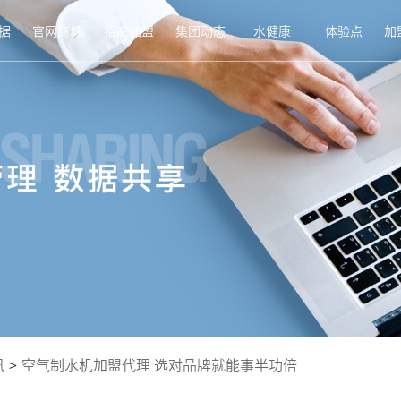
据
官网商城
招商加盟
集团动态
水健康
体验点
加
讯
>
空气制水机加盟代理 选对品牌就能事半功倍