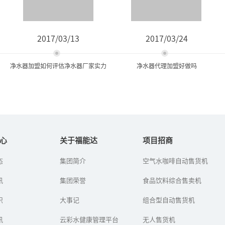
2017/03/13
2017/03/24
净水器加盟如何评估净水器厂家实力
净水器代理加盟好做吗
净水器加盟如何评估净水器
净水器代理加盟好做吗
厂家实力
心
关于福能达
项目招商
净水器行业从落地到中国
态
集团简介
空气水咖啡自动售货机
很多被丰厚的净水利润以
开始，一直以骄人的姿态
及广大的市场需求所深深
前进着，这些年来也取得
讯
的吸引投资者在选择净水
集团荣誉
食品饮料综合售卖机
了相当大的成绩。但随着
器厂家加盟时陷入选择的
净水器市场的竞争不断激
困境，那么怎么评估净水
识
大事记
烈化，生产...
组合型自动售货机
器厂家的实...
讯
云彩水健康管理平台
无人售货机