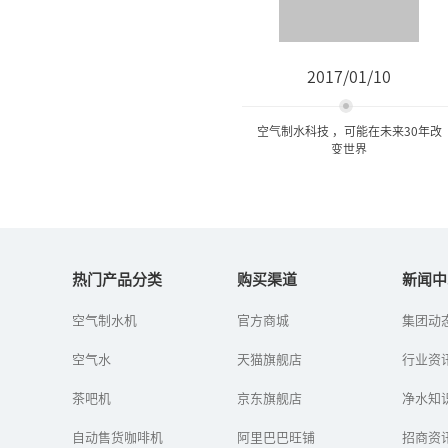
2017/01/10
空气制水科技 ，可能在未来30年改
变世界
空气制水科技 ，可能在未来
30年改变世界
热门产品分类
购买渠道
新闻中
空气制水机
官方商城
集团动
空气制水是为了解决水资
源短缺而生的有效技术。
空气水
天猫旗舰店
空气制水顾名思义就是从
行业资
空气中取水。空气制水一
经推出，大多数人都对空
茶吧机
京东旗舰店
净水知
气制水这种...
自动售货咖啡机
阿里巴巴旺铺
招商资