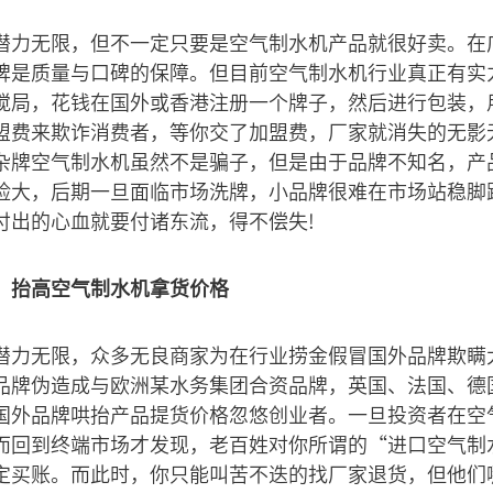
潜力无限，但不一定只要是空气制水机产品就很好卖。在
牌是质量与口碑的保障。但目前空气制水机行业真正有实
搅局，花钱在国外或香港注册一个牌子，然后进行包装，
盟费来欺诈消费者，等你交了加盟费，厂家就消失的无影
杂牌空气制水机虽然不是骗子，但是由于品牌不知名，产
险大，后期一旦面临市场洗牌，小品牌很难在市场站稳脚
付出的心血就要付诸东流，得不偿失!
，抬高空气制水机拿货价格
潜力无限，众多无良商家为在行业捞金假冒国外品牌欺瞒
品牌伪造成与欧洲某水务集团合资品牌，英国、法国、德
国外品牌哄抬产品提货价格忽悠创业者。一旦投资者在空
而回到终端市场才发现，老百姓对你所谓的“进口空气制
定买账。而此时，你只能叫苦不迭的找厂家退货，但他们