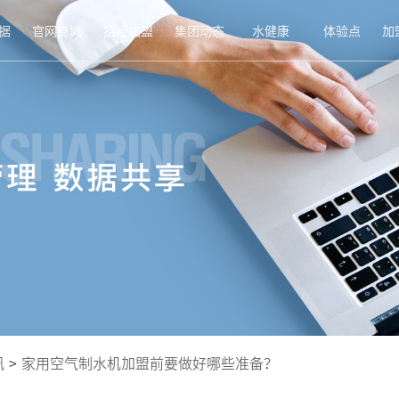
据
官网商城
招商加盟
集团动态
水健康
体验点
加
讯
>
家用空气制水机加盟前要做好哪些准备？