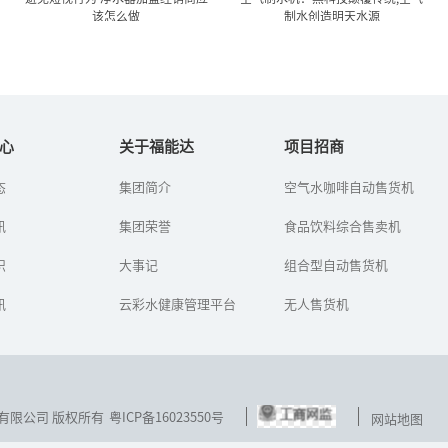
该怎么做
制水创造明天水源
避免短视行为 净水器加盟经
空气制水机：黑科技颠覆传
销商应该怎么做
统,空气制水创造明...
心
关于福能达
项目招商
态
集团简介
空气水咖啡自动售货机
水污染日益严峻、企业热
空气制水机也叫空气造水
情参与，公众健康饮水的
机、空气取水机，是深圳
讯
意识提升将持续为净水行
集团荣誉
福能达空气与水科技发展
食品饮料综合售卖机
业发展“保驾护航”。但
有限公司高新企业研发的
是从当前净水市场容量来
空气制水设备。它是通过
识
大事记
组合型自动售货机
看，在中国...
从空气中取...
讯
云彩水健康管理平台
无人售货机
技发展有限公司 版权所有
粤ICP备16023550号
网站地图