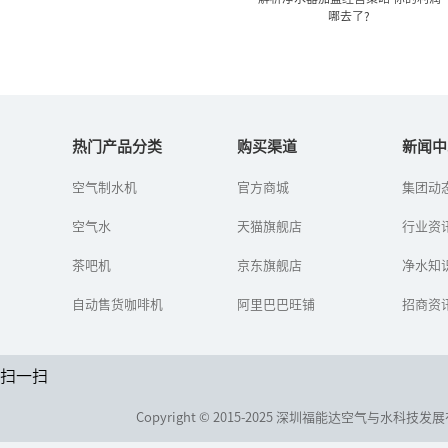
哪去了?
解析净水器加盟经营策略 你
的利润哪去了?
热门产品分类
购买渠道
新闻中
空气制水机
官方商城
集团动
净水器利润怎么样？净水
器加盟代理好做吗？净水
空气水
天猫旗舰店
器加盟代理怎么做​？随着
行业资
净水器行业的迅猛发展，
越来越多的有志之士投身
茶吧机
京东旗舰店
净水知
到这一新...
自动售货咖啡机
阿里巴巴旺铺
招商资
扫一扫
Copyright © 2015-2025 深圳福能达空气与水科