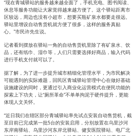
“现在青城驿站的服务越来越全面了，手机充电、图书阅读、
休息等服务功能让大家觉得越来越方便了。这个驿站距离市
区较远，周边也没有小超市，想要买瓶矿泉水都要走很远。
驿站里增设自动售货机就方便了很多，这样的服务真贴
心。”市民许先生说。
记者看到摆放在驿站一角的自动售货机里除了有矿泉水、饮
品，还有纸巾、湿巾等，人们只需要选择好商品，输入代码
进行手机支付就可以了。
据了解，为了进一步提升城市精细化管理水平，为市民解决
可能遇到的实际难题，回民区青城驿站管理中心在做好基础
设施建设的同时，更通过引入商业化运营模式在便民功能的
探索上下功夫，让“厕所革命”不单单拘泥于硬件提升，更能
体现人文关怀。
“近日我们在辖区部分青城驿站率先试点安装自动售货机，截
至目前已完成第一批5台的安装启用，分别放置在乌里沙河
东岸南驿站、乌里沙河东岸北驿站、健安医院驿站、电厂北