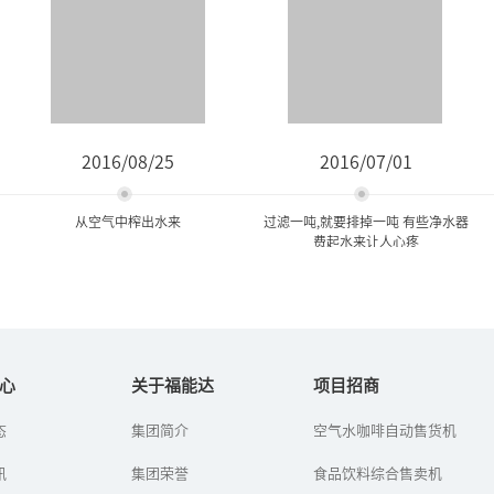
2016/08/25
2016/07/01
从空气中榨出水来
过滤一吨,就要排掉一吨 有些净水器
费起水来让人心疼
从空气中榨出水来
过滤一吨,就要排掉一吨 有些
净水器费起水来...
心
关于福能达
项目招商
石油用完了，汽车还能
态
集团简介
空气水咖啡自动售货机
如今，市民越来越注意饮
跑。水用完了，人类怎么
用水健康，安装净水器的
办？——这是福能达公司在
讯
集团荣誉
人越来越多。就算家里不
食品饮料综合售卖机
世界水日到来之时，对人
安，很多居民也选择到小