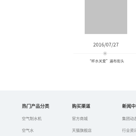
2016/07/27
“杯水关爱”遍布街头
“杯水关爱”遍布街头
热门产品分类
购买渠道
新闻中
高温来袭，奉化日报社日
空气制水机
官方商城
集团动
前再次启动“杯水关
爱”大型公益活动，１６
空气水
天猫旗舰店
行业资
５户商家和市民加入队