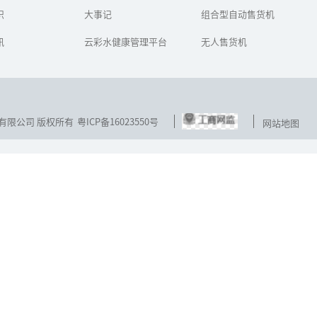
类生存环境的思考，对健
区里的净水器上打水。那
识
康生活选择...
大事记
组合型自动售货机
么，顾客在...
讯
云彩水健康管理平台
无人售货机
技发展有限公司 版权所有
粤ICP备16023550号
网站地图