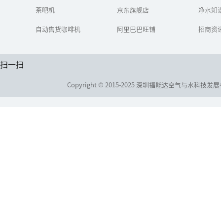
伍，设置爱心饮水点，配
茶吧机
京东旗舰店
上去暑解渴中药或...
净水知
自动售货咖啡机
阿里巴巴旺铺
招商资
扫一扫
Copyright © 2015-2025 深圳福能达空气与水科