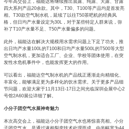
今年高交会上，福能达将继续推出晨露、纯露、天露、甘露
四大系列产品20余款。其中，T30、T100等产品均是首发亮
相。T30款空气制水机，延续了以往T50茶吧机的经典风
格，但日均产水量设定为30L，对于某些特定人群来说，弥
补了T10产水量不足、T50产水量偏多的问题。
此外，福能达在解决大规模用水需求问题上下足了功夫，推
出日均产水量100L的T100和日均产水量500L的T500等大型
空气制水机，更加适合工厂、企业、学校等团体使用，在突
发性水危机事件中，也能发挥更大的作用。
可以看出，福能达空气制水机的产品线正逐渐走向精细化、
丰富化，能够满足更为多样化的饮水需求。关于更多产品细
节问题，欢迎大家于11月13日-17日之间光临深圳会展中心2
号馆2A60展位详细了解。
小分子团空气水展神奇魅力
本次高交会上，福能达小分子团空气水也将惊喜亮相。小分
子团空气水，是通过液相裂变技术处理而成，由半幅宽为44