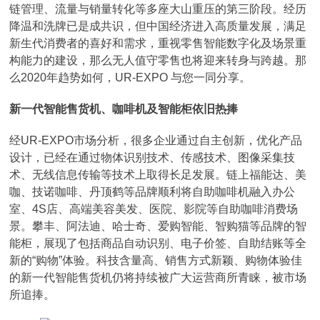
链管理、流量与销量转化等多座大山重压的第三阶段。经历
降温和洗牌已是成共识，但中国经济进入高质量发展，满足
新生代消费者的喜好和需求，重视零售智能数字化及场景重
构能力的建设，那么无人值守零售也将迎来转身与跨越。那
么2020年趋势如何，UR-EXPO 与您一同分享。
新一代智能售货机、咖啡机及智能柜依旧热捧
经UR-EXPO市场分析，很多企业通过自主创新，优化产品
设计，已经在通过物体识别技术、传感技术、图像采集技
术、无线信息传输等技术上取得长足发展。链上福能达、美
咖、技诺咖啡、丹顶鹤等品牌顺利将自助咖啡机融入办公
室、4S店、高端美容美发、医院、影院等自助咖啡消费场
景。攀丰、阿法迪、哈士奇、爱购智能、智购猫等品牌的智
能柜，展现了包括商品自动识别、电子价签、自助结账等全
新的“购物”体验。科技含量高、销售方式新颖、购物体验佳
的新一代智能售货机仍将持续被广大运营商所青睐，被市场
所追捧。