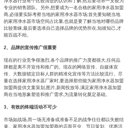
净水器行业有个比较清楚的认识和了解,然后要培养一支较为
专业的销售团队。另外,想要成为一名合格的家用净水器加盟
商,必须要实际考察当地的家用净水器市场;首先要知晓当地
的家用净水器市场空间占比量,也就是要了解当地对哪些品牌
比较青睐,最后要选准自己选择品牌的优势所在,知彼知己,才
能百战不殆。
2、品牌的宣传推广很重要
现在的行业竞争很激烈,各个品牌的推广力度都很大,任何品
牌都是离不开宣传和推广的。现在的网络宣传、自媒体宣
传、大数据锁定目标人群的精准化宣传等方法比较流行。尽
量在选择家用净水器厂家时,要选择那些能为家用净水器加盟
加盟商提供文案策划,图片,新闻投放等,满足家用净水器加盟
商在当地形象塑造和推广需求,为流量转化奠定基础。
3、有效的终端活动不可少
市场如战场,而一场无准备或准备不足的战争往往都以失败结
束。家用净水器加盟加盟商的店面开业、节日策划、优惠活