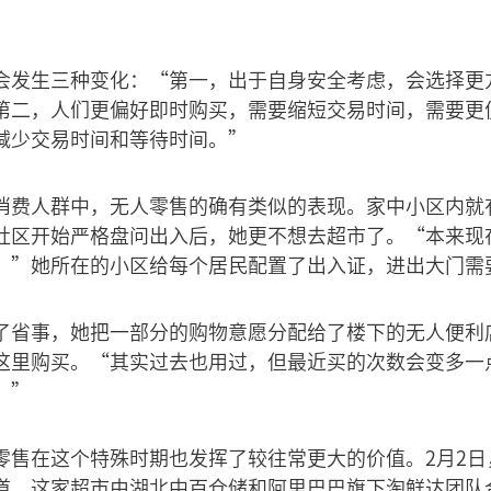
会发生三种变化：“第一，出于自身安全考虑，会选择更
第二，人们更偏好即时购买，需要缩短交易时间，需要更
减少交易时间和等待时间。”
消费人群中，无人零售的确有类似的表现。家中小区内就
社区开始严格盘问出入后，她更不想去超市了。“本来现
。”她所在的小区给每个居民配置了出入证，进出大门需
了省事，她把一部分的购物意愿分配给了楼下的无人便利
这里购买。“其实过去也用过，但最近买的次数会变多一
。”
零售在这个特殊时期也发挥了较往常更大的价值。2月2日
道，这家超市由湖北中百仓储和阿里巴巴旗下淘鲜达团队