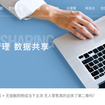
据
官网商城
招商加盟
集团动态
水健康
体验点
加
讯
>
无接触购物成当下主流 无人零售真的迎来了第二春吗?