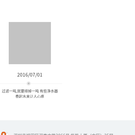
2016/07/01
过滤一吨,就要排掉一吨 有些净水器
费起水来让人心疼
过滤一吨,就要排掉一吨 有些
净水器费起水来...