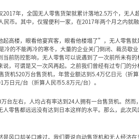
2017年，全国无人零售货架就累计落地2.5万个，无人
人民币。其中，仅猩便利一家，在2017年两个月之内就
他起高楼，眼看他宴宾客，眼看他楼塌了”，无人零售就
可谓是冷的不能再冷的寒冬，大量的企业关门倒闭、裁员歇
到当前防控影响，无人零售可以说遇到了一次前所未有的
来说，可谓是又一次风再起。之前我们曾经有过专门的分
售货机520万台售货机，年营业额达到5.4万亿日元（折算
1万日元/台（折算人民币5.8万元/台）。
80万台左右，人均占有率达到24人拥有一台售货机。然而
无人零售都远远没有达到日本这样的水平。那么，此次风
然是风口却关口难过。我们要说自动售货机和无人经济在