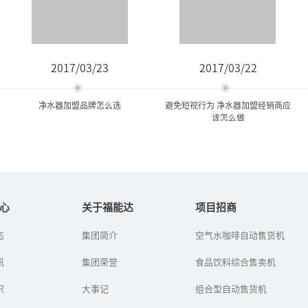
2017/03/23
2017/03/22
净水器加盟品牌怎么选
避免短视行为 净水器加盟经销商应
该怎么做
净水器加盟品牌怎么选
避免短视行为 净水器加盟经
销商应该怎么做
心
关于福能达
项目招商
在净水器行业，招商是开
态
集团简介
空气水咖啡自动售货机
水污染日益严峻、企业热
拓市场的关键，企业一般
情参与，公众健康饮水的
都会推出诸多优惠和扶持
讯
集团荣誉
意识提升将持续为净水行
食品饮料综合售卖机
政策，吸引净水器加盟经
业发展“保驾护航”。但
销商的加盟。不过，近年
是从当前净水市场容量来
识
来也出现净...
大事记
组合型自动售货机
看，在中国...