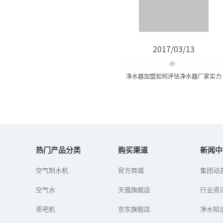
2017/03/13
净水器加盟如何评估净水器厂家实力
净水器加盟如何评估净水器
厂家实力
热门产品分类
购买渠道
新闻中
空气制水机
官方商城
集团动
很多被丰厚的净水利润以
及广大的市场需求所深深
空气水
天猫旗舰店
的吸引投资者在选择净水
行业资
器厂家加盟时陷入选择的
困境，那么怎么评估净水
茶吧机
京东旗舰店
净水知
器厂家的实...