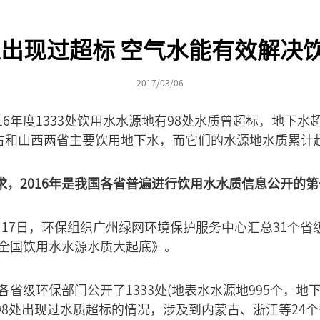
8处出现过超标 空气水能有效解决
2017/03/06
16年度1333处饮用水水源地有98处水质曾超标，地下
蒙古和山西两省主要饮用地下水，而它们的水源地水质累计
求，2016年是我国各省普遍进行饮用水水质信息公开的
月17日，环保组织广州绿网环境保护服务中心汇总31个省
年全国饮用水水源水质大起底》。
各省级环保部门公开了1333处(地表水水源地995个，地下
98处出现过水质超标的情况，涉及到内蒙古、浙江等24