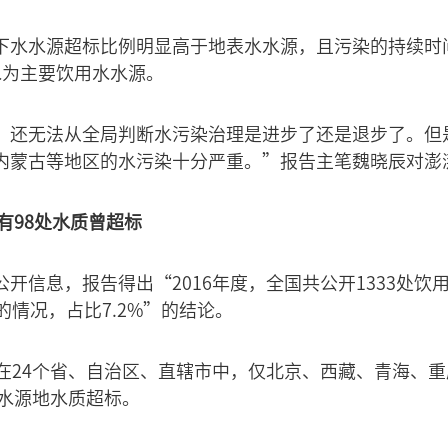
下水水源超标比例明显高于地表水水源，且污染的持续时
水为主要饮用水水源。
，还无法从全局判断水污染治理是进步了还是退步了。但
内蒙古等地区的水污染十分严重。”报告主笔魏晓辰对澎
地有98处水质曾超标
开信息，报告得出“2016年度，全国共公开1333处饮
的情况，占比7.2%”的结论。
布在24个省、自治区、直辖市中，仅北京、西藏、青海、重
有水源地水质超标。