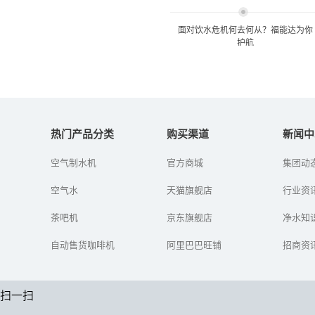
面对饮水危机何去何从？福能达为你
护航
面对饮水危机何去何从？福
能达为你护航
热门产品分类
购买渠道
新闻中
空气制水机
官方商城
集团动
面对严峻的水环境状况，
经历了数次城市自来水污
空气水
天猫旗舰店
染事件,于是有部分人用上
行业资
了桶装水，但是桶装水就
真的干净吗？中国人在食
茶吧机
京东旗舰店
净水知
品危机尚...
自动售货咖啡机
阿里巴巴旺铺
招商资
扫一扫