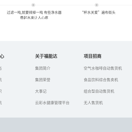
过滤一吨,就要排掉一吨 有些净水器
“杯水关爱”遍布街头
费起水来让人心疼
过滤一吨,就要排掉一吨 有些
“杯水关爱”遍布街头
净水器费起水来...
心
关于福能达
项目招商
高温来袭，奉化日报社日
态
集团简介
空气水咖啡自动售货机
如今，市民越来越注意饮
前再次启动“杯水关
用水健康，安装净水器的
爱”大型公益活动，１６
讯
人越来越多。就算家里不
集团荣誉
食品饮料综合售卖机
５户商家和市民加入队
安，很多居民也选择到小
伍，设置爱心饮水点，配
区里的净水器上打水。那
识
大事记
上去暑解渴中药或...
组合型自动售货机
么，顾客在...
讯
云彩水健康管理平台
无人售货机