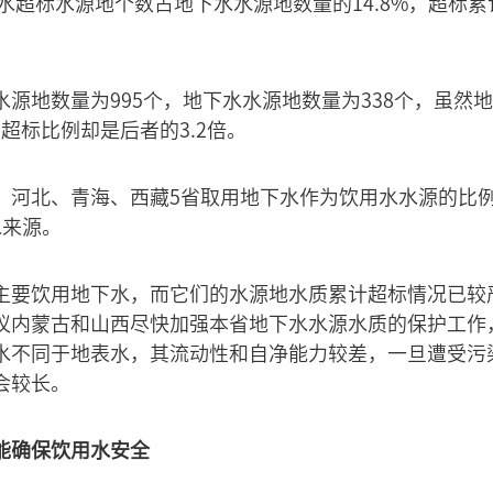
下水超标水源地个数占地下水水源地数量的14.8%，超标累
源地数量为995个，地下水水源地数量为338个，虽然
其超标比例却是后者的3.2倍。
、河北、青海、西藏5省取用地下水作为饮用水水源的比例
水来源。
主要饮用地下水，而它们的水源地水质累计超标情况已较
议内蒙古和山西尽快加强本省地下水水源水质的保护工作
水不同于地表水，其流动性和自净能力较差，一旦遭受污
会较长。
能确保饮用水安全