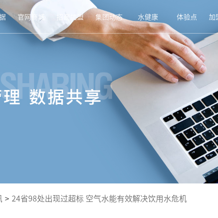
据
官网商城
招商加盟
集团动态
水健康
体验点
加
讯
>
24省98处出现过超标 空气水能有效解决饮用水危机