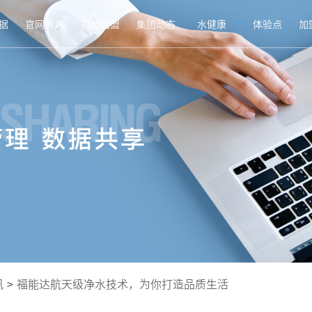
据
官网商城
招商加盟
集团动态
水健康
体验点
加
讯
>
福能达航天级净水技术，为你打造品质生活