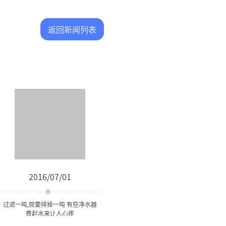
返回新闻列表
2016/07/01
过滤一吨,就要排掉一吨 有些净水器
费起水来让人心疼