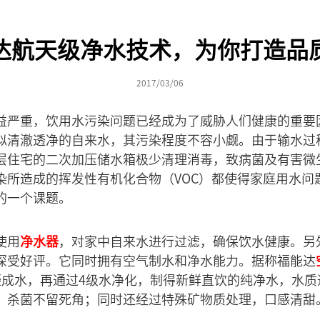
达航天级净水技术，为你打造品
2017/03/06
益严重，饮用水污染问题已经成为了威胁人们健康的重要
似清澈透净的自来水，其污染程度不容小觑。由于输水过
层住宅的二次加压储水箱极少清理消毒，致病菌及有害微
染所造成的挥发性有机化合物（VOC）都使得家庭用水问
的一个课题。
使用
净水器
，对家中自来水进行过滤，确保饮水健康。另
深受好评。它同时拥有空气制水和净水能力。据称福能达
凝成水，再通过4级水净化，制得新鲜直饮的纯净水，水质通
，杀菌不留死角；同时还经过特殊矿物质处理，口感清甜