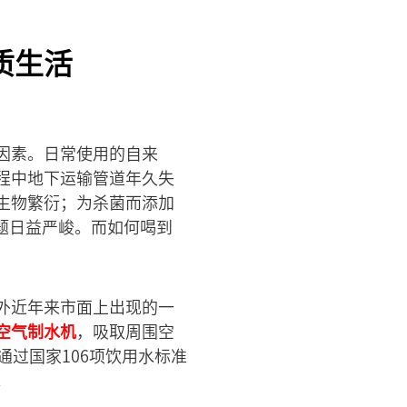
质生活
因素。日常使用的自来
程中地下运输管道年久失
生物繁衍；为杀菌而添加
题日益严峻。而如何喝到
外近年来市面上出现的一
空气制水机
，吸取周围空
过国家106项饮用水标准
。