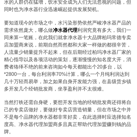
水的人群仍在猛增，饮水安全成为人们无法忽视的问题，但
同时也为净水器行业迅速崛起提供发展契机。
要知道现今的市场之中，水污染形势依然严峻净水器产品的
需求依然庞大，哪么做
净水器代理
利润究竟有多大，我们一
同来算一笔账，在此我们就拿净水器十大品牌柏玛常德专卖
店加盟商来说，前期自然而然都和大家一样做的都很辛苦，
人流量少销量提升不起来，但在后期经过柏玛净水器厂家的
精心指导以及各项活动的策划，逐渐慢慢的知名度大开，消
费者络绎不绝的前来咨询如今每天都能出个20多台，以
*2800一台，每台利润率70%计算，哪么一个月纯利润达到
几十万轻而易举，加之如果自身开发能力强，在县级货乡镇
多开发几个经销批发商，坐享盈利并不太很难。
当然打铁还需自身硬，要想开发当地的经销批发商还得将自
己的专卖店做好，要做好专卖店营造销量，但在市场之中并
不是每个品牌的净水器都非常好卖，在此选择时应选择知名
度高、净水器代理加盟商多且真正帮助代理加盟赚到钱的品
牌。