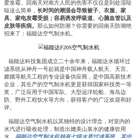
爱发霉。回南天对南方人民的伤害不仅仅是到处湿哒
哒这么简单，
长时间的潮湿会导致被子、衣服、家
具、家电发霉受损；容易诱发呼吸道、心脑血管以及
皮肤等疾病。
那么如何防潮？你需要的回南天防潮绝
招来了：福能达空气制水机。
福能达科技集团成立二十余年来，福能达水循环过
滤系统从神舟一号起就是中国神舟载人航天、天宫、
嫦娥等航天工程的专业设备供应商，是中国高新技术
企业，其生产的空气制水机更是获得国家科技类一等
奖，广泛应用于中国军队、大型远洋轮船、海岛边
防、野外工程饮水等方向，获得客户的广泛欢迎和好
评。
福能达空气制水机以其独特的设计理念，对室内的
水汽进行吸收处理，制造出媲美山泉水的健康饮用
水。
福能达空气制水机独有七级水质过滤系统，其中