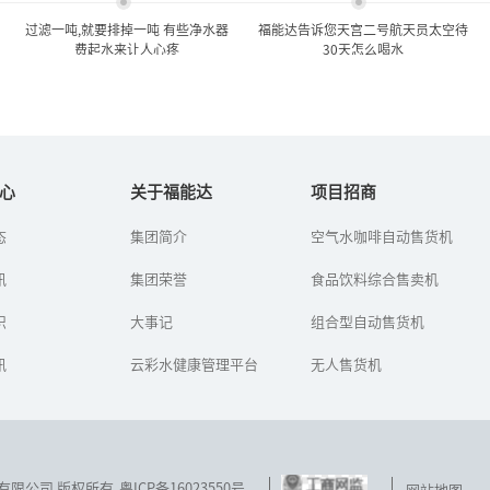
过滤一吨,就要排掉一吨 有些净水器
福能达告诉您天宫二号航天员太空待
费起水来让人心疼
30天怎么喝水
过滤一吨,就要排掉一吨 有些
福能达告诉您天宫二号航天
净水器费起水来...
员太空待30天怎么...
心
关于福能达
项目招商
态
集团简介
空气水咖啡自动售货机
如今，市民越来越注意饮
2016年又将是中国航天事
用水健康，安装净水器的
业的一个繁忙之年，包括
讯
人越来越多。就算家里不
集团荣誉
长征七号/五号火箭首发、
食品饮料综合售卖机
安，很多居民也选择到小
天宫二号空间实验室发
区里的净水器上打水。那
射、神舟十一号飞船上发
识
大事记
组合型自动售货机
么，顾客在...
射、天...
讯
云彩水健康管理平台
无人售货机
技发展有限公司 版权所有
粤ICP备16023550号
网站地图