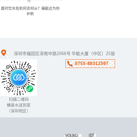
面对饮水危机何去何从？福能达为你
护航
面对饮水危机何去何从？福
能达为你护航
深圳市福田区深南中路2066号 华能大厦（中区）25层
面对严峻的水环境状况，
经历了数次城市自来水污
染事件,于是有部分人用上
了桶装水，但是桶装水就
真的干净吗？中国人在食
品危机尚...
扫描二维码
桶装水送到家
（深圳地区）