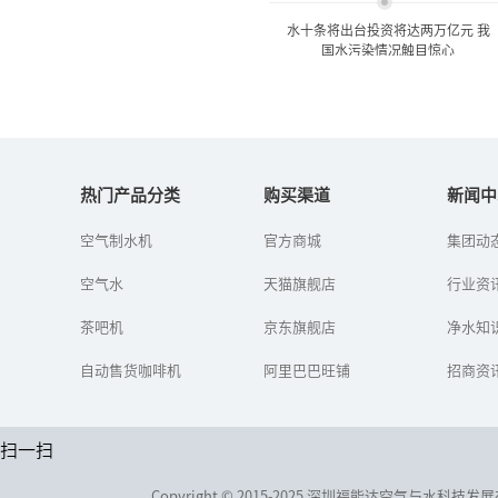
水十条将出台投资将达两万亿元 我
国水污染情况触目惊心
水十条将出台投资将达两万
亿元 我国水污染情...
热门产品分类
购买渠道
新闻中
空气制水机
官方商城
集团动
水十条”的《水污染防治
行动计划》已经在年前获
空气水
天猫旗舰店
得国务院常委会通过，有
行业资
望在下月出台。
茶吧机
京东旗舰店
净水知
自动售货咖啡机
阿里巴巴旺铺
招商资
扫一扫
Copyright © 2015-2025 深圳福能达空气与水科