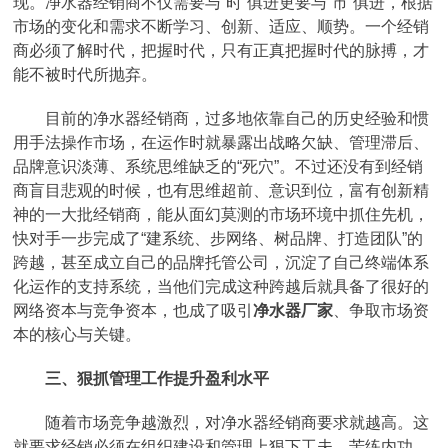
现。净水器经销商不仅需要与“时”俱进更要与“市”俱进，根据
市场的变化和需求不断学习、创新、适应、顺势。一个经销
商必须了解时代，把握时代，只有正真把握时代的脉搏，才
能不被时代所抛弃。
目前的净水器经销商，过多地依靠自己的历史经验和惯
用手法操作市场，在运作时就暴露出战略欠缺、管理滞后、
品牌意识淡薄、系统思维缺乏的“死穴”。不过还没有到经销
商盲目悲观的时候，也有思维超前、意识到位，富有创新精
神的一大批经销商，能从面幻莫测的市场环境中抓住先机，
快对手一步完成了“建系统、步网络、树品牌、打造团队”的
跨越，甚至成立自己的品牌托管公司，沉淀了自己终端体系
化运作的支持系统，当他们完成这种跨越后就具备了很好的
网络资本与竞争资本，也成了吸引
净水器厂家
、争取市场资
本的核心与关键。
三、狠抓管理工作提升盈利水平
随着市场竞争越激烈，对净水器经销商要求就越高。这
就要求经销必须在组织建设和管理上狠下工夫，苦练内功，