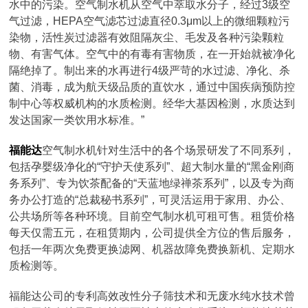
水中的污染。空气制水机从空气中萃取水分子，经过3级空
气过滤，HEPA空气滤芯过滤直径0.3μm以上的微细颗粒污
染物，活性炭过滤器有效阻隔灰尘、毛发及各种污染颗粒
物、有害气体。空气中的有毒有害物质，在一开始就被净化
隔绝掉了。制出来的水再进行4级严苛的水过滤、净化、杀
菌、消毒，成为航天级品质的直饮水，通过中国疾病预防控
制中心等权威机构的水质检测。经华大基因检测，水质达到
发达国家一类饮用水标准。”
福能达
空气制水机针对生活中的各个场景研发了不同系列，
包括孕婴级净化的“守护天使系列”、超大制水量的“黑金刚商
务系列”、专为饮茶配备的“天蓝地绿禅茶系列”，以及专为商
务办公打造的“总裁秘书系列”，可灵活运用于家用、办公、
公共场所等各种环境。目前空气制水机可租可售。租赁价格
每天仅需五元，在租赁期内，公司提供全方位的售后服务，
包括一年两次免费更换滤网、机器故障免费换新机、定期水
质检测等。
福能达公司的专利高效改性分子筛技术和无废水纯水技术曾