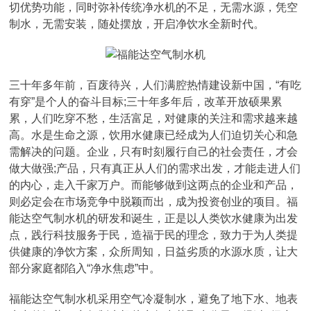
切优势功能，同时弥补传统净水机的不足，无需水源，凭空
制水，无需安装，随处摆放，开启净饮水全新时代。
三十年多年前，百废待兴，人们满腔热情建设新中国，“有吃
有穿”是个人的奋斗目标;三十年多年后，改革开放硕果累
累，人们吃穿不愁，生活富足，对健康的关注和需求越来越
高。水是生命之源，饮用水健康已经成为人们迫切关心和急
需解决的问题。企业，只有时刻履行自己的社会责任，才会
做大做强;产品，只有真正从人们的需求出发，才能走进人们
的内心，走入千家万户。而能够做到这两点的企业和产品，
则必定会在市场竞争中脱颖而出，成为投资创业的项目。福
能达空气制水机的研发和诞生，正是以人类饮水健康为出发
点，践行科技服务于民，造福于民的理念，致力于为人类提
供健康的净饮方案，众所周知，日益劣质的水源水质，让大
部分家庭都陷入“净水焦虑”中。
福能达空气制水机采用空气冷凝制水，避免了地下水、地表